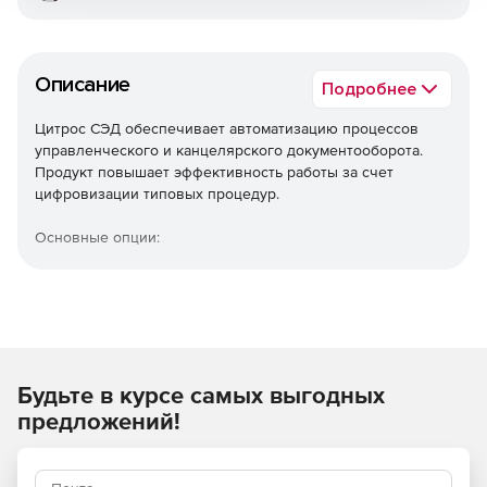
Описание
Подробнее
Цитрос СЭД обеспечивает автоматизацию процессов
управленческого и канцелярского документооборота.
Продукт повышает эффективность работы за счет
цифровизации типовых процедур.
Основные опции:
Электронный документооборот. Единое
информационное пространство для хранения и
обработки документов.
Вспомогательные сервисы. Оперативный архив,
гибкий поиск, совместная работа, шаблоны
Будьте в курсе самых выгодных
документов и маршрутов.
предложений!
Наличие удобных инструментов настройки и
кастомизации.