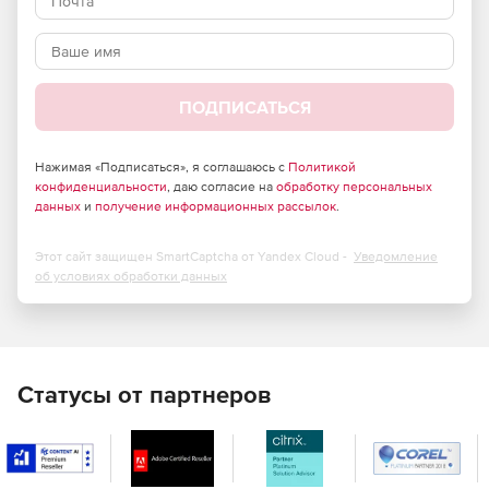
Ключевые преимущества:
Единое пространство для хранения и обработки
документов.
ПОДПИСАТЬСЯ
Безбумажный внутрикорпоративный
Нажимая «Подписаться», я соглашаюсь с
документооборот.
Политикой
конфиденциальности
, даю согласие на
обработку персональных
данных
и
получение информационных рассылок
.
Повышение качества и оперативности принятия
решений.
Этот сайт защищен SmartCaptcha от Yandex Cloud -
Уведомление
об условиях обработки данных
Повышение дисциплины сотрудников.
Минимизация трудозатрат.
Оптимизация процессов обработки документации.
Статусы от партнеров