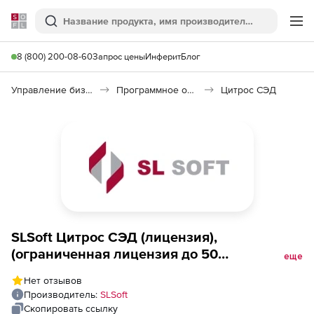
Softline
Поиск
Ме
8 (800) 200-08-60
Запрос цены
Инферит
Блог
Управление бизнесом, CRM/ERP
Программное обеспечение для работы с документами
Цитрос СЭД
SLSoft Цитрос СЭД (лицензия),
(ограниченная лицензия до 50
еще
зарегистрированных пользователей) на
Нет отзывов
срок действия исключительных прав
Производитель:
SLSoft
Скопировать ссылку