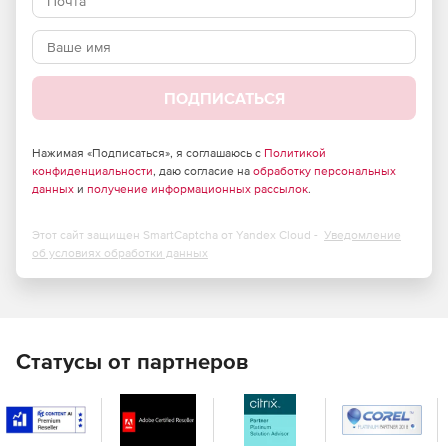
Управление цифровым контентом на единой
ECM/CSP-платформе.
Наличие преднастроенных продуктов.
ПОДПИСАТЬСЯ
Наличие развитого и задокументированного API.
Открытость к интеграции с системами других классов.
Нажимая «Подписаться», я соглашаюсь с
Политикой
конфиденциальности
, даю согласие на
обработку персональных
данных
Сквозная автоматизация и управление жизненным
и
получение информационных рассылок
.
циклом электронных документов.
Этот сайт защищен SmartCaptcha от Yandex Cloud -
Уведомление
Возможности групповой работы с корпоративным
об условиях обработки данных
контентом.
Статусы от партнеров