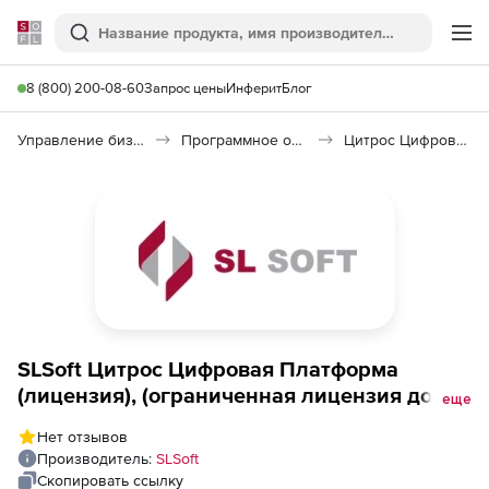
Softline
Поиск
Ме
8 (800) 200-08-60
Запрос цены
Инферит
Блог
Управление бизнесом, CRM/ERP
Программное обеспечение для работы с документами
Цитрос Цифровая Платформа
SLSoft Цитрос Цифровая Платформа
(лицензия), (ограниченная лицензия до 50
еще
зарегистрированных пользователей) на
Нет отзывов
срок действия исключительных прав
Производитель:
SLSoft
Скопировать ссылку