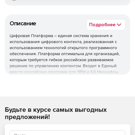
Описание
Подробнее
Цифровая Платформа – единая система хранения и
использования цифрового контента, реализованная с
использованием технологий открытого программного
обеспечения. Платформа оптимальна для организаций,
которым требуется гибкое российское развиваемое
решение по управлению контентом. Входит в Единый
реестр российских программ для ЭВМ и БД Минцифры
РФ.
Возможности системы управления корпоративным
контентом
Автоматизация большинства типовых процессов
Будьте в курсе самых выгодных
документооборота.
предложений!
Готовый набор базовых элементов, функциональная
настройка и кастомизация.