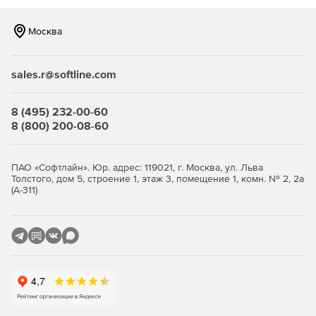
сохранять данные и документы в электронном
формате с соблюдением правил хранения и
Москва
соответствия требованиям законодательства.
SLSoft Логика ECM может быть полезной для
sales.r@softline.com
организаций, которым требуется эффективное
управление большим объемом документов и
информации. Она позволяет упростить процессы работы
8 (495) 232-00-60
с документами, повысить доступность информации,
8 (800) 200-08-60
обеспечить контроль и защиту данных.
ПАО «Софтлайн». Юр. адрес: 119021, г. Москва, ул. Льва
Толстого, дом 5, строение 1, этаж 3, помещение 1, комн. № 2, 2а
(А-311)