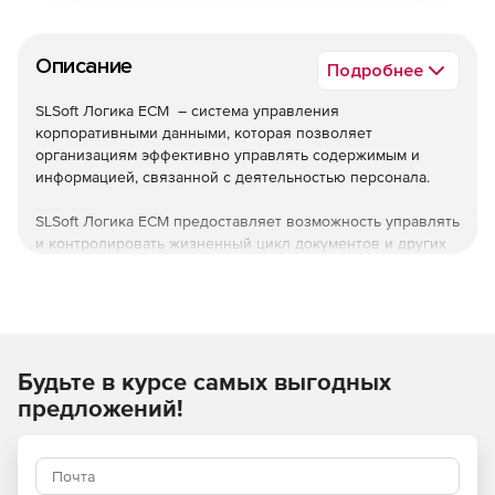
Описание
Подробнее
SLSoft Логика ECM – система управления
корпоративными данными, которая позволяет
организациям эффективно управлять содержимым и
информацией, связанной с деятельностью персонала.
SLSoft Логика ECM предоставляет возможность управлять
и контролировать жизненный цикл документов и других
видов содержимого в организации. С его помощью
можно создавать, хранить, организовывать, отслеживать
и управлять документами и данными в цифровом
формате.
Программа SLSoft Логика ECM может включает
Будьте в курсе самых выгодных
следующие функции:
предложений!
Централизованное хранение и организация
документов: позволяет создавать структуру
документов, каталоги, папки и настраивать иерархию