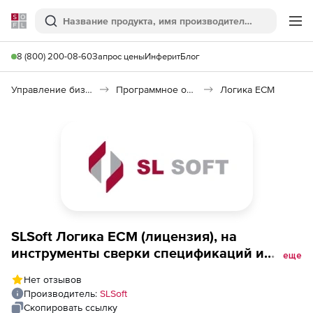
Softline
Поиск
Ме
8 (800) 200-08-60
Запрос цены
Инферит
Блог
Управление бизнесом, CRM/ERP
Программное обеспечение для управления бизнесом
Логика ECM
SLSoft Логика ECM (лицензия), на
инструменты сверки спецификаций и
еще
накладных (клиентское приложение) 12
Нет отзывов
месяцев
Производитель:
SLSoft
Скопировать ссылку