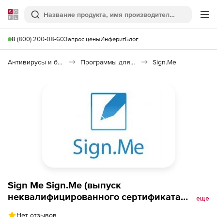
Softline
Поиск
Ме
8 (800) 200-08-60
Запрос цены
Инферит
Блог
Антивирусы и безопасность
Программы для защиты информации
Sign.Me
Sign Me Sign.Me (выпуск
неквалифицированного сертификата
еще
электронной подписи сроком на 12
Нет отзывов