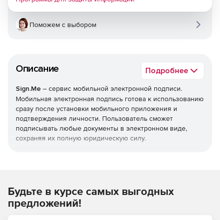
Поможем с выбором
Описание
Подробнее
Sign.Me
– сервис мобильной электронной подписи.
Мобильная электронная подпись готова к использованию
сразу после установки мобильного приложения и
подтверждения личности. Пользователь сможет
подписывать любые документы в электронном виде,
сохраняя их полную юридическую силу.
Простота
Сервис Sign.Me – самое простое решениe для
использования электронной подписи,
Будьте в курсе самых выгодных
предложений!
При этом пользователю не потребуется обучаться
ничему новому.