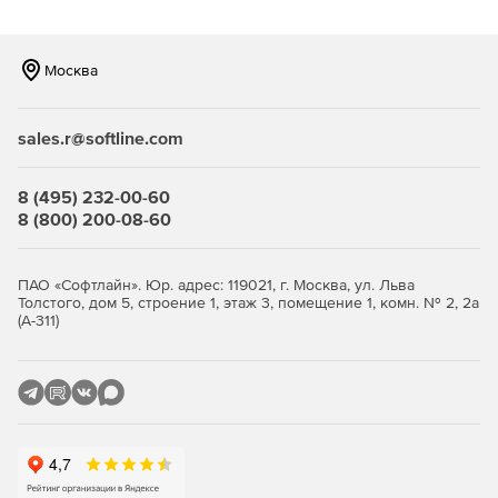
Моментальное сохранение контакта.
Обход блокировок спам-фильтров.
Москва
Рейтинг активности сотрудников.
Адресная книга компании, интегрированная с CRM.
sales.r@softline.com
Интерактивные ссылки на мессенджеры и
8 (495) 232-00-60
социальные сети.
8 (800) 200-08-60
Возможность создать до 10 визиток каждому
сотруднику.
ПАО «Софтлайн». Юр. адрес: 119021, г. Москва, ул. Льва
Толстого, дом 5, строение 1, этаж 3, помещение 1, комн. № 2, 2а
Все это и многое другое — возможности, которые
(А-311)
никогда не будут доступны пользователям бумажных
визитных карточек в том удобном виде, в котором их
могут применять пользователи цифровых визиток.
Стоимость годовой подписки (тариф Бизнес) на сервис
MyQRcards для всей компании, состоящей из 15
сотрудников 14970р/год. Существует возможность
подключения большего числа сотрудников по запросу.