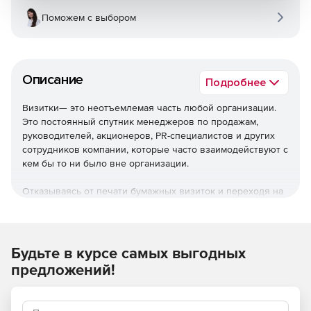
Поможем с выбором
Описание
Подробнее
Визитки— это неотъемлемая часть любой организации.
Это постоянный спутник менеджеров по продажам,
руководителей, акционеров, PR-специалистов и других
сотрудников компании, которые часто взаимодействуют с
кем бы то ни было вне организации.
Отказываясь от печати бумажных визиток и переходя на
электронные, вы исключаете из своих ежегодных
расходов стоимость материалов, доставки и перевыпуска
карточек. Вместо этого вы платите фиксированную
стоимость, основанную на количестве сотрудников в
Будьте в курсе самых выгодных
вашей компании.
MyQRcards
позволят добавлять и
предложений!
удалять сотрудников, обновлять карточки, а также быстро
создавать и распространять карточки без каких-либо
скрытых расходов или дополнительных платежей.