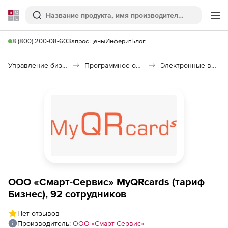
Softline
Поиск
Ме
8 (800) 200-08-60
Запрос цены
Инферит
Блог
Управление бизнесом, CRM/ERP
Программное обеспечение для управления бизнесом
Электронные визитки для бизнеса MyQRcards
ООО «Смарт-Сервис» MyQRcards (тариф
Бизнес), 92 сотрудников
Нет отзывов
Производитель:
ООО «Смарт-Сервис»