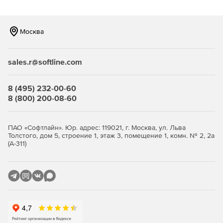
Моментальное сохранение контакта.
Обход блокировок спам-фильтров.
Москва
Рейтинг активности сотрудников.
Адресная книга компании, интегрированная с CRM.
sales.r@softline.com
Интерактивные ссылки на мессенджеры и
8 (495) 232-00-60
социальные сети.
8 (800) 200-08-60
Возможность создать до 10 визиток каждому
сотруднику.
ПАО «Софтлайн». Юр. адрес: 119021, г. Москва, ул. Льва
Толстого, дом 5, строение 1, этаж 3, помещение 1, комн. № 2, 2а
Все это и многое другое — возможности, которые
(А-311)
никогда не будут доступны пользователям бумажных
визитных карточек в том удобном виде, в котором их
могут применять пользователи цифровых визиток.
Стоимость годовой подписки (тариф Бизнес) на сервис
MyQRcards для всей компании, состоящей из 15
сотрудников 14970р/год. Существует возможность
подключения большего числа сотрудников по запросу.