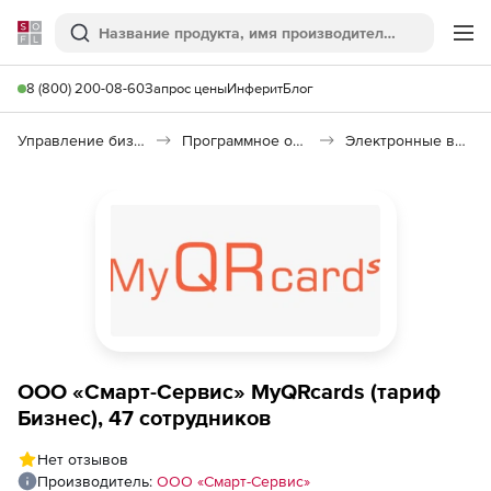
Softline
Поиск
Ме
8 (800) 200-08-60
Запрос цены
Инферит
Блог
Управление бизнесом, CRM/ERP
Программное обеспечение для управления бизнесом
Электронные визитки для бизнеса MyQRcards
ООО «Смарт-Сервис» MyQRcards (тариф
Бизнес), 47 сотрудников
Нет отзывов
Производитель:
ООО «Смарт-Сервис»