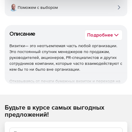
Поможем с выбором
Описание
Подробнее
Визитки— это неотъемлемая часть любой организации.
Это постоянный спутник менеджеров по продажам,
руководителей, акционеров, PR-специалистов и других
сотрудников компании, которые часто взаимодействуют с
кем бы то ни было вне организации.
Отказываясь от печати бумажных визиток и переходя на
электронные, вы исключаете из своих ежегодных
расходов стоимость материалов, доставки и перевыпуска
карточек. Вместо этого вы платите фиксированную
стоимость, основанную на количестве сотрудников в
Будьте в курсе самых выгодных
вашей компании.
MyQRcards
позволят добавлять и
предложений!
удалять сотрудников, обновлять карточки, а также быстро
создавать и распространять карточки без каких-либо
скрытых расходов или дополнительных платежей.