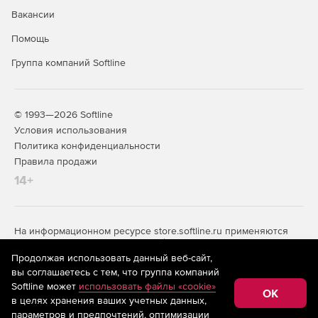
Вакансии
Помощь
Группа компаний Softline
© 1993—2026 Softline
Условия использования
Политика конфиденциальности
Правила продажи
14+
На информационном ресурсе store.softline.ru применяются
рекомендательные технологии
(информационные технологии
предоставления информации на основе сбора,
Продолжая использовать данный веб-сайт,
систематизации и анализа сведений, относящихся к
вы соглашаетесь с тем, что группа компаний
предпочтениям пользователей сети «Интернет»,
Softline может
использовать файлы «cookie»
находящихся на территории Российской Федерации)
OK
в целях хранения ваших учетных данных,
параметров и предпочтений, оптимизации