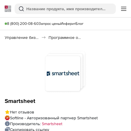
Softline
Поиск
Ме
8 (800) 200-08-60
Запрос цены
Инферит
Блог
Управление бизнесом, CRM/ERP
Программное обеспечение для ведения дел
Smartsheet
Нет отзывов
Softline - Авторизованный партнер Smartsheet
Производитель:
Smartsheet
Скопировать ссылку