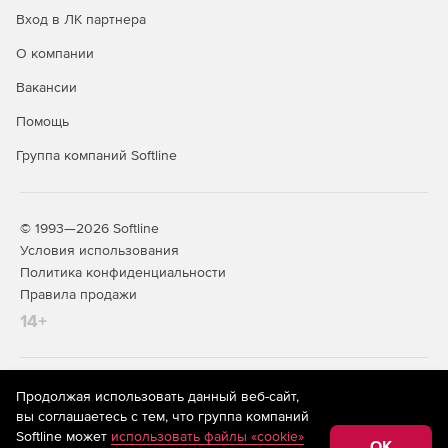
Вход в ЛК партнера
О компании
Вакансии
Помощь
Группа компаний Softline
© 1993—2026 Softline
Условия использования
Политика конфиденциальности
Правила продажи
14+
На информационном ресурсе store.softline.ru применяются
Продолжая использовать данный веб-сайт,
рекомендательные технологии
(информационные технологии
вы соглашаетесь с тем, что группа компаний
предоставления информации на основе сбора,
Softline может
использовать файлы «cookie»
систематизации и анализа сведений, относящихся к
OK