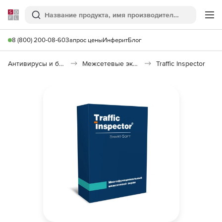
Softline
Поиск
Ме
8 (800) 200-08-60
Запрос цены
Инферит
Блог
Антивирусы и безопасность
Межсетевые экраны
Traffic Inspector