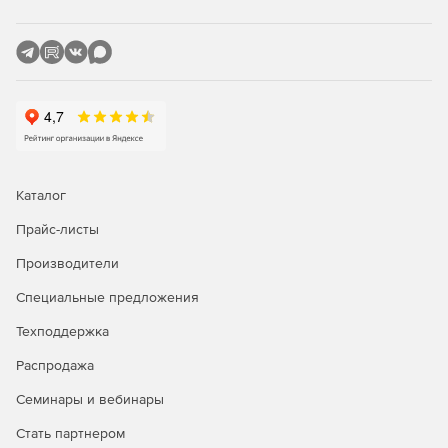
почтовый шлюз;
встроенный веб-сервер для просмотра отчетов и
индивидуальной статистики как администраторами,
так и допущенными к статистике пользователями;
дополнительно подключаемые модули: антивирусная
защита, антиспам для электронной почты, контентная
фильтрация, фильтр рекламы.
Каталог
Срок действия лицензии - 5 лет, включает 1 год доступа к
обновлениям и расширенной технической поддержке.
Прайс-листы
Производители
Решения компании «Смарт-Софт» защищают
компьютерные сети «Газпрома», «Мегафона», Сбербанка,
Специальные предложения
РЖД, «Роснефти», а также многих других компаний
крупного, среднего и малого бизнеса и государственных
Техподдержка
организаций.
Распродажа
Семинары и вебинары
Стать партнером