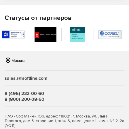
Layer 7 — фильтрация (интеллектуальное
распознавание протоколов прикладного (седьмого)
уровня за счет сигнатурного анализа, используется
Статусы от партнеров
для блокировки приложений вроде Skype и BitTorrent);
различные методы аутентификации;
биллинг;
интеграция с доменной средой Active Directory
(импорт пользователей из домена);
Москва
блокировка сайтов, URL-фильтрация, перехват и
анализ HTTPS-трафика;
sales.r@softline.com
прокси-сервер;
8 (495) 232-00-60
8 (800) 200-08-60
ограничение скорости интернета и управление
пропускной способностью интернет-доступа, учет
трафика с системой лимитов, гибкое управление
ПАО «Софтлайн». Юр. адрес: 119021, г. Москва, ул. Льва
маршрутизацией;
Толстого, дом 5, строение 1, этаж 3, помещение 1, комн. № 2, 2а
(А-311)