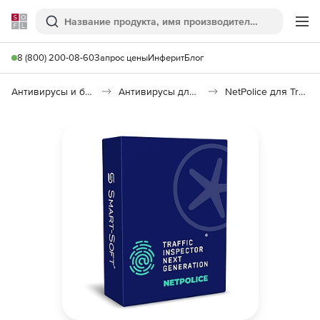
Softline
Поиск
Ме
8 (800) 200-08-60
Запрос цены
Инферит
Блог
Антивирусы и безопасность
Антивирусы для организаций
NetPolice для Traffic Inspector Next Generation