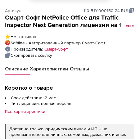
Артикул:
110-B1Y-000150-24-RU1
Смарт-Cофт NetPolice Office для Traffic
Inspector Next Generation лицензия на 1 год
еще
150 учетных записей
Нет отзывов
Softline - Авторизованный партнер Смарт-Cофт
Производитель:
Смарт-Cофт
Скопировать ссылку
Описание
Характеристики
Отзывы
Коротко о товаре
Срок действия: 12 мес.
Тип лицензии: полная версия
Все характеристики
Доступно только юридическим лицам и ИП – не
предназначено для личных, семейных, домашних и иных