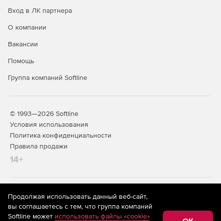
Вход в ЛК партнера
О компании
Вакансии
Помощь
Группа компаний Softline
© 1993—2026 Softline
Условия использования
Политика конфиденциальности
Правила продажи
14+
На информационном ресурсе store.softline.ru применяются
Продолжая использовать данный веб-сайт,
рекомендательные технологии
(информационные технологии
вы соглашаетесь с тем, что группа компаний
предоставления информации на основе сбора,
Softline может
использовать файлы «cookie»
систематизации и анализа сведений, относящихся к