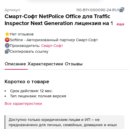
Артикул:
110-B1Y-000090-24-RU1
Смарт-Cофт NetPolice Office для Traffic
Inspector Next Generation лицензия на 1 год
еще
90 учетных записей
Нет отзывов
Softline - Авторизованный партнер Смарт-Cофт
Производитель:
Смарт-Cофт
Скопировать ссылку
Описание
Характеристики
Отзывы
Коротко о товаре
Срок действия: 12 мес.
Тип лицензии: полная версия
Все характеристики
Доступно только юридическим лицам и ИП – не
предназначено для личных, семейных, домашних и иных