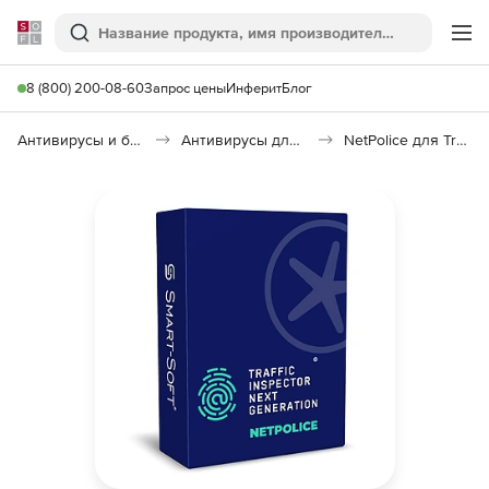
Softline
Поиск
Ме
8 (800) 200-08-60
Запрос цены
Инферит
Блог
Антивирусы и безопасность
Антивирусы для организаций
NetPolice для Traffic Inspector Next Generation