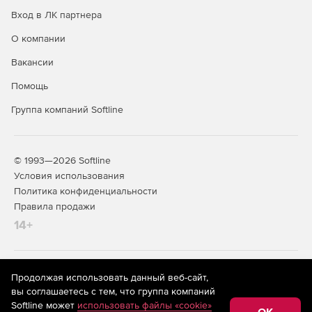
Вход в ЛК партнера
О компании
Вакансии
Помощь
Группа компаний Softline
© 1993—2026 Softline
Условия использования
Политика конфиденциальности
Правила продажи
14+
На информационном ресурсе store.softline.ru применяются
Продолжая использовать данный веб-сайт,
рекомендательные технологии
(информационные технологии
вы соглашаетесь с тем, что группа компаний
предоставления информации на основе сбора,
Softline может
использовать файлы «cookie»
систематизации и анализа сведений, относящихся к