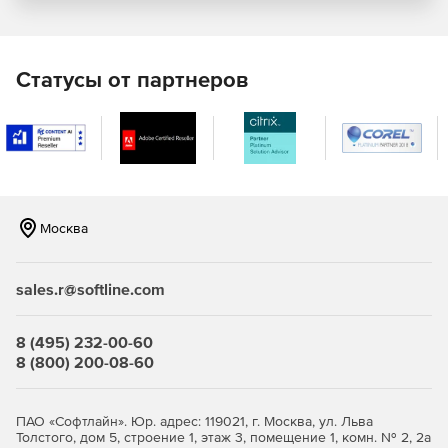
Модели L1000+, L1500+: для масштабируемых
корпоративных сетей.
Статусы от партнеров
Образ виртуальной машины (программный продукт) на 5,
10, 15, 20, 25, 30, 40, 50, 60, 70, 80, 90, 100, 125, 150, 200,
250, 300, 350, 400, 500 и более 500 лицензий.
Технические характеристики Traffic Inspector Next
Generation:
Москва
сетевой экран (Packet Filter) защищает шлюз и
компьютеры пользователей от
несанкционированного доступа извне, раздает
sales.r@softline.com
интернет на пользователей, обеспечивает доступ к
внутренним серверам из интернета;
8 (495) 232-00-60
система обнаружения и предотвращения вторжений
8 (800) 200-08-60
(IDS/IPS) распознает источники атак и атакуемые
машины по определенным сигнатурам сетевого
трафика и эффективно «очищает» его;
ПАО «Софтлайн». Юр. адрес: 119021, г. Москва, ул. Льва
Толстого, дом 5, строение 1, этаж 3, помещение 1, комн. № 2, 2а