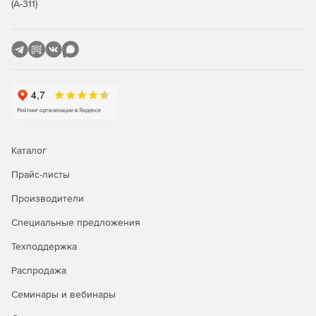
мониторинг сетевой активности и отчеты (NetFlow:
(А-311)
отчет по сетевой активности, по наиболее
популярным сетевым службам, по наиболее
популярным IP-адресам. Веб-прокси: Domains (по
посещенным доменам), URLs (по посещенным URL),
Users (по пользователям, генерировавшим запросы
на прокси), User IPs (по компьютерам,
генерировавшим запросы на прокси). Утилиты
RRDtool: отчет по состоянию интернет-канала, по
использованию процессора, по использованию
оперативной памяти, по количеству состояний
Каталог
трассировщика соединений сетевого экрана.
Мониторинг загрузки сетевых интерфейсов в
Прайс-листы
реальном времени. Журнал сетевого экрана.
Производители
Системный журнал и syslog-ng);
Специальные предложения
управление пропускной способностью интернет-
доступа динамическим шейпером и приоритизацией
Техподдержка
трафика (ограничение максимальной скорости работы
Распродажа
пользователя, резервирование выделенной полосы
для трафика, распределение пропускной способности
Семинары и вебинары
интернет-канала поровну между пользователями
внутренней сети, приоритизация трафика приложения