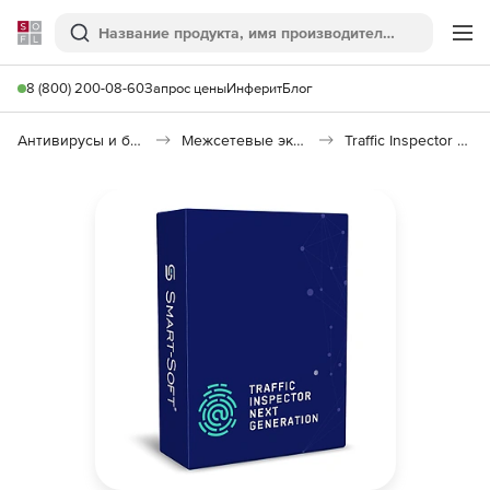
Softline
Поиск
Ме
8 (800) 200-08-60
Запрос цены
Инферит
Блог
Антивирусы и безопасность
Межсетевые экраны
Traffic Inspector Next Generation