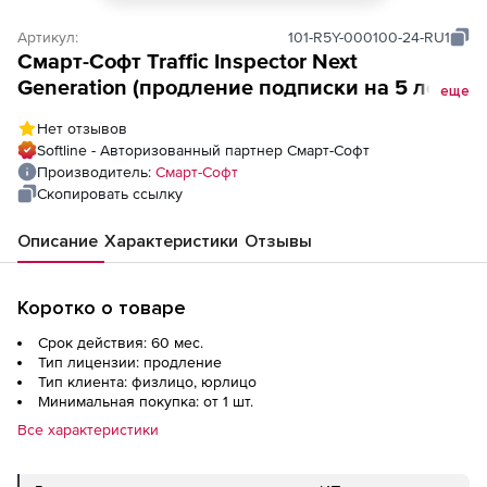
Артикул:
101-R5Y-000100-24-RU1
Смарт-Cофт Traffic Inspector Next
Generation (продление подписки на 5 лет),
еще
100 учетных записей
Нет отзывов
Softline - Авторизованный партнер Смарт-Cофт
Производитель:
Смарт-Cофт
Скопировать ссылку
Описание
Характеристики
Отзывы
Коротко о товаре
Срок действия: 60 мес.
Тип лицензии: продление
Тип клиента: физлицо, юрлицо
Минимальная покупка: от 1 шт.
Все характеристики