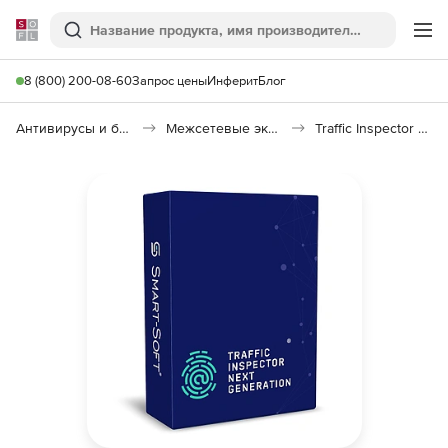
Softline
Поиск
Ме
8 (800) 200-08-60
Запрос цены
Инферит
Блог
Антивирусы и безопасность
Межсетевые экраны
Traffic Inspector Next Generation