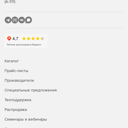
мониторинг сетевой активности и отчеты (NetFlow:
(А-311)
отчет по сетевой активности, по наиболее
популярным сетевым службам, по наиболее
популярным IP-адресам. Веб-прокси: Domains (по
посещенным доменам), URLs (по посещенным URL),
Users (по пользователям, генерировавшим запросы
на прокси), User IPs (по компьютерам,
генерировавшим запросы на прокси). Утилиты
RRDtool: отчет по состоянию интернет-канала, по
использованию процессора, по использованию
оперативной памяти, по количеству состояний
Каталог
трассировщика соединений сетевого экрана.
Мониторинг загрузки сетевых интерфейсов в
Прайс-листы
реальном времени. Журнал сетевого экрана.
Производители
Системный журнал и syslog-ng);
Специальные предложения
управление пропускной способностью интернет-
доступа динамическим шейпером и приоритизацией
Техподдержка
трафика (ограничение максимальной скорости работы
Распродажа
пользователя, резервирование выделенной полосы
для трафика, распределение пропускной способности
Семинары и вебинары
интернет-канала поровну между пользователями
внутренней сети, приоритизация трафика приложения