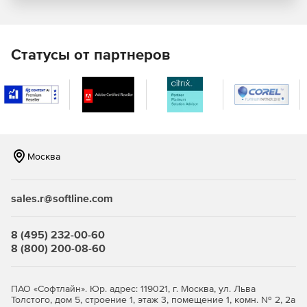
Модели L1000+, L1500+: для масштабируемых
корпоративных сетей.
Статусы от партнеров
Образ виртуальной машины (программный продукт) на 5,
10, 15, 20, 25, 30, 40, 50, 60, 70, 80, 90, 100, 125, 150, 200,
250, 300, 350, 400, 500 и более 500 лицензий.
Технические характеристики Traffic Inspector Next
Generation:
Москва
сетевой экран (Packet Filter) защищает шлюз и
компьютеры пользователей от
несанкционированного доступа извне, раздает
sales.r@softline.com
интернет на пользователей, обеспечивает доступ к
внутренним серверам из интернета;
8 (495) 232-00-60
система обнаружения и предотвращения вторжений
8 (800) 200-08-60
(IDS/IPS) распознает источники атак и атакуемые
машины по определенным сигнатурам сетевого
трафика и эффективно «очищает» его;
ПАО «Софтлайн». Юр. адрес: 119021, г. Москва, ул. Льва
Толстого, дом 5, строение 1, этаж 3, помещение 1, комн. № 2, 2а