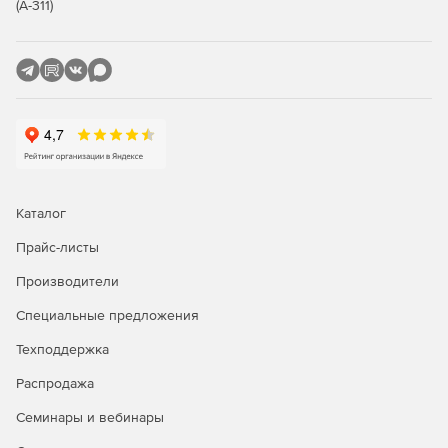
мониторинг сетевой активности и отчеты (NetFlow:
(А-311)
отчет по сетевой активности, по наиболее
популярным сетевым службам, по наиболее
популярным IP-адресам. Веб-прокси: Domains (по
посещенным доменам), URLs (по посещенным URL),
Users (по пользователям, генерировавшим запросы
на прокси), User IPs (по компьютерам,
генерировавшим запросы на прокси). Утилиты
RRDtool: отчет по состоянию интернет-канала, по
использованию процессора, по использованию
оперативной памяти, по количеству состояний
Каталог
трассировщика соединений сетевого экрана.
Мониторинг загрузки сетевых интерфейсов в
Прайс-листы
реальном времени. Журнал сетевого экрана.
Производители
Системный журнал и syslog-ng);
Специальные предложения
управление пропускной способностью интернет-
доступа динамическим шейпером и приоритизацией
Техподдержка
трафика (ограничение максимальной скорости работы
Распродажа
пользователя, резервирование выделенной полосы
для трафика, распределение пропускной способности
Семинары и вебинары
интернет-канала поровну между пользователями
внутренней сети, приоритизация трафика приложения