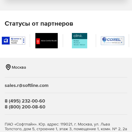
Модели L1000+, L1500+: для масштабируемых
корпоративных сетей.
Статусы от партнеров
Образ виртуальной машины (программный продукт) на 5,
10, 15, 20, 25, 30, 40, 50, 60, 70, 80, 90, 100, 125, 150, 200,
250, 300, 350, 400, 500 и более 500 лицензий.
Технические характеристики Traffic Inspector Next
Generation:
Москва
сетевой экран (Packet Filter) защищает шлюз и
компьютеры пользователей от
несанкционированного доступа извне, раздает
sales.r@softline.com
интернет на пользователей, обеспечивает доступ к
внутренним серверам из интернета;
8 (495) 232-00-60
система обнаружения и предотвращения вторжений
8 (800) 200-08-60
(IDS/IPS) распознает источники атак и атакуемые
машины по определенным сигнатурам сетевого
трафика и эффективно «очищает» его;
ПАО «Софтлайн». Юр. адрес: 119021, г. Москва, ул. Льва
Толстого, дом 5, строение 1, этаж 3, помещение 1, комн. № 2, 2а