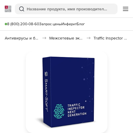
Softline
Поиск
Ме
8 (800) 200-08-60
Запрос цены
Инферит
Блог
Антивирусы и безопасность
Межсетевые экраны
Traffic Inspector Next Generation