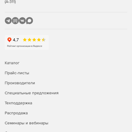
мониторинг сетевой активности и отчеты (NetFlow:
(А-311)
отчет по сетевой активности, по наиболее
популярным сетевым службам, по наиболее
популярным IP-адресам. Веб-прокси: Domains (по
посещенным доменам), URLs (по посещенным URL),
Users (по пользователям, генерировавшим запросы
на прокси), User IPs (по компьютерам,
генерировавшим запросы на прокси). Утилиты
RRDtool: отчет по состоянию интернет-канала, по
использованию процессора, по использованию
оперативной памяти, по количеству состояний
Каталог
трассировщика соединений сетевого экрана.
Мониторинг загрузки сетевых интерфейсов в
Прайс-листы
реальном времени. Журнал сетевого экрана.
Производители
Системный журнал и syslog-ng);
Специальные предложения
управление пропускной способностью интернет-
доступа динамическим шейпером и приоритизацией
Техподдержка
трафика (ограничение максимальной скорости работы
Распродажа
пользователя, резервирование выделенной полосы
для трафика, распределение пропускной способности
Семинары и вебинары
интернет-канала поровну между пользователями
внутренней сети, приоритизация трафика приложения