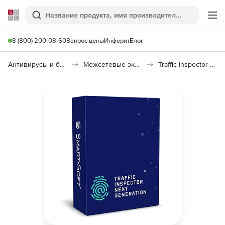
Softline
Поиск
Ме
8 (800) 200-08-60
Запрос цены
Инферит
Блог
Антивирусы и безопасность
Межсетевые экраны
Traffic Inspector Next Generation