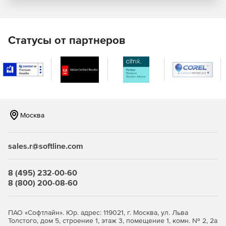
Модели L1000+, L1500+: для масштабируемых
корпоративных сетей.
Статусы от партнеров
Образ виртуальной машины (программный продукт) на 5,
10, 15, 20, 25, 30, 40, 50, 60, 70, 80, 90, 100, 125, 150, 200,
250, 300, 350, 400, 500 и более 500 лицензий.
Технические характеристики Traffic Inspector Next
Generation:
Москва
сетевой экран (Packet Filter) защищает шлюз и
компьютеры пользователей от
несанкционированного доступа извне, раздает
sales.r@softline.com
интернет на пользователей, обеспечивает доступ к
внутренним серверам из интернета;
8 (495) 232-00-60
система обнаружения и предотвращения вторжений
8 (800) 200-08-60
(IDS/IPS) распознает источники атак и атакуемые
машины по определенным сигнатурам сетевого
трафика и эффективно «очищает» его;
ПАО «Софтлайн». Юр. адрес: 119021, г. Москва, ул. Льва
Толстого, дом 5, строение 1, этаж 3, помещение 1, комн. № 2, 2а