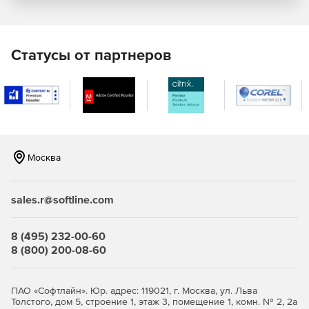
Модели L1000+, L1500+: для масштабируемых
корпоративных сетей.
Статусы от партнеров
Образ виртуальной машины (программный продукт) на 5,
10, 15, 20, 25, 30, 40, 50, 60, 70, 80, 90, 100, 125, 150, 200,
250, 300, 350, 400, 500 и более 500 лицензий.
Технические характеристики Traffic Inspector Next
Generation:
Москва
сетевой экран (Packet Filter) защищает шлюз и
компьютеры пользователей от
несанкционированного доступа извне, раздает
sales.r@softline.com
интернет на пользователей, обеспечивает доступ к
внутренним серверам из интернета;
8 (495) 232-00-60
система обнаружения и предотвращения вторжений
8 (800) 200-08-60
(IDS/IPS) распознает источники атак и атакуемые
машины по определенным сигнатурам сетевого
трафика и эффективно «очищает» его;
ПАО «Софтлайн». Юр. адрес: 119021, г. Москва, ул. Льва
Толстого, дом 5, строение 1, этаж 3, помещение 1, комн. № 2, 2а