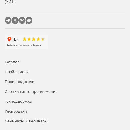
мониторинг сетевой активности и отчеты (NetFlow:
(А-311)
отчет по сетевой активности, по наиболее
популярным сетевым службам, по наиболее
популярным IP-адресам. Веб-прокси: Domains (по
посещенным доменам), URLs (по посещенным URL),
Users (по пользователям, генерировавшим запросы
на прокси), User IPs (по компьютерам,
генерировавшим запросы на прокси). Утилиты
RRDtool: отчет по состоянию интернет-канала, по
использованию процессора, по использованию
оперативной памяти, по количеству состояний
Каталог
трассировщика соединений сетевого экрана.
Мониторинг загрузки сетевых интерфейсов в
Прайс-листы
реальном времени. Журнал сетевого экрана.
Производители
Системный журнал и syslog-ng);
Специальные предложения
управление пропускной способностью интернет-
доступа динамическим шейпером и приоритизацией
Техподдержка
трафика (ограничение максимальной скорости работы
Распродажа
пользователя, резервирование выделенной полосы
для трафика, распределение пропускной способности
Семинары и вебинары
интернет-канала поровну между пользователями
внутренней сети, приоритизация трафика приложения