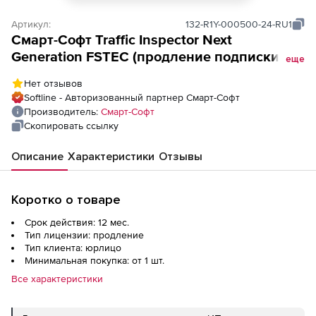
Артикул:
132-R1Y-000500-24-RU1
Смарт-Cофт Traffic Inspector Next
Generation FSTEC (продление подписки на
еще
1 год для льготных категорий заказчиков),
Нет отзывов
500 учетных записей
Softline - Авторизованный партнер Смарт-Cофт
Производитель:
Смарт-Cофт
Скопировать ссылку
Описание
Характеристики
Отзывы
Коротко о товаре
Срок действия: 12 мес.
Тип лицензии: продление
Тип клиента: юрлицо
Минимальная покупка: от 1 шт.
Все характеристики