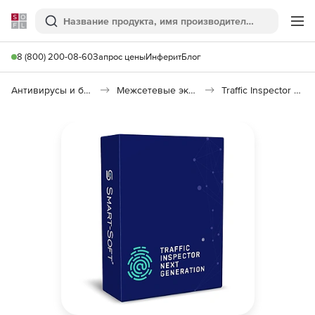
Softline
Поиск
Ме
8 (800) 200-08-60
Запрос цены
Инферит
Блог
Антивирусы и безопасность
Межсетевые экраны
Traffic Inspector Next Generation