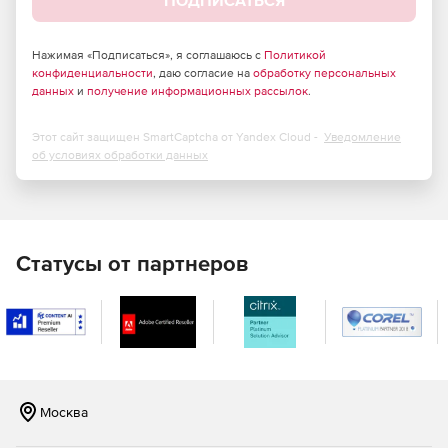
ПОДПИСАТЬСЯ
Модель S100: для малых корпоративных сетей.
Модели S300, S500: для средних корпоративных
Нажимая «Подписаться», я соглашаюсь с
Политикой
конфиденциальности
, даю согласие на
обработку персональных
сетей.
данных
и
получение информационных рассылок
.
Модели S700, M1000: для крупных корпоративных
сетей.
Этот сайт защищен SmartCaptcha от Yandex Cloud -
Уведомление
об условиях обработки данных
Модели L1000+, L1500+: для масштабируемых
корпоративных сетей.
Образ виртуальной машины (программный продукт) на 5,
Статусы от партнеров
10, 15, 20, 25, 30, 40, 50, 60, 70, 80, 90, 100, 125, 150, 200,
250, 300, 350, 400, 500 и более 500 лицензий.
Технические характеристики Traffic Inspector Next
Generation:
сетевой экран (Packet Filter) защищает шлюз и
компьютеры пользователей от
Москва
несанкционированного доступа извне, раздает
интернет на пользователей, обеспечивает доступ к