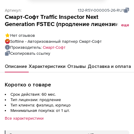
Артикул:
132-R5Y-000005-26-RU1
Смарт-Cофт Traffic Inspector Next
Generation FSTEC (продление лицензии на
еще
5 лет для льготных категорий заказчиков),
Нет отзывов
5 учетных записей
Softline - Авторизованный партнер Смарт-Cофт
Производитель:
Смарт-Cофт
Скопировать ссылку
Описание
Характеристики
Отзывы
Доставка и оплата
Коротко о товаре
Срок действия: 60 мес.
Тип лицензии: продление
Тип клиента: физлицо, юрлицо
Минимальная покупка: от 1 шт.
Все характеристики