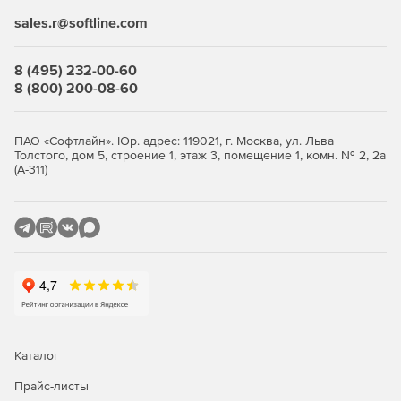
внутренним серверам из интернета;
sales.r@softline.com
система обнаружения и предотвращения вторжений
(IDS/IPS) распознает источники атак и атакуемые
8 (495) 232-00-60
машины по определенным сигнатурам сетевого
8 (800) 200-08-60
трафика и эффективно «очищает» его;
мониторинг сетевой активности и отчеты (NetFlow:
ПАО «Софтлайн». Юр. адрес: 119021, г. Москва, ул. Льва
отчет по сетевой активности, по наиболее
Толстого, дом 5, строение 1, этаж 3, помещение 1, комн. № 2, 2а
(А-311)
популярным сетевым службам, по наиболее
популярным IP-адресам. Веб-прокси: Domains (по
посещенным доменам), URLs (по посещенным URL),
Users (по пользователям, генерировавшим запросы
на прокси), User IPs (по компьютерам,
генерировавшим запросы на прокси). Утилиты
RRDtool: отчет по состоянию интернет-канала, по
использованию процессора, по использованию
оперативной памяти, по количеству состояний
трассировщика соединений сетевого экрана.
Мониторинг загрузки сетевых интерфейсов в
Каталог
реальном времени. Журнал сетевого экрана.
Прайс-листы
Системный журнал и syslog-ng);