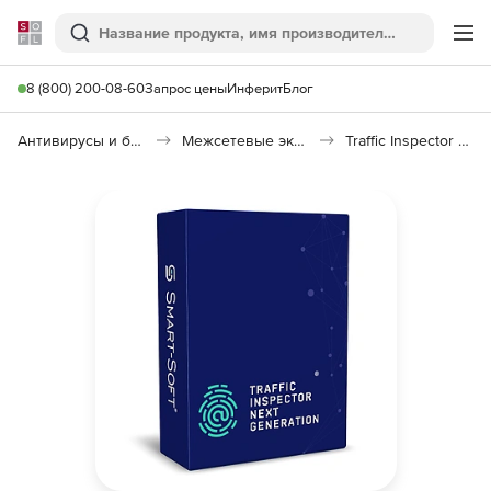
Softline
Поиск
Ме
8 (800) 200-08-60
Запрос цены
Инферит
Блог
Антивирусы и безопасность
Межсетевые экраны
Traffic Inspector Next Generation