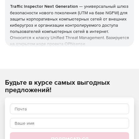
Traffic Inspector Next Generation
— универсальный шлюз
безопасности нового поколения (UTM на базе NGFW) для
защиты корпоративных компьютерных сетей от внешних
киберугроз и организации контролируемого доступа
пользователей компьютерных сетей в интернет.
Относится к классу Unified Threat Management. Базируется
на открытом коде проекта OPNsense.
Traffic Inspector Next Generation обеспечивает
фильтрацию на разных уровнях модели OSI (сетевом,
транспортном, прикладном) и управление через веб-
интерфейс по защищенному HTTPS-подключению, а
Будьте в курсе самых выгодных
также по протоколу SSH с использованием
терминального доступа. Решение разворачивается в
предложений!
роли шлюза на границе корпоративной сети и позволяет
контролировать информационные потоки между
локальной сетью и интернетом.
Модельный ряд:
Программно-аппаратные комплексы: