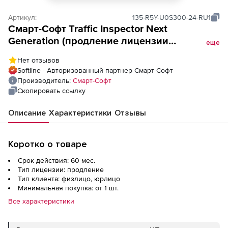
Артикул:
135-R5Y-U0S300-24-RU1
Смарт-Cофт Traffic Inspector Next
Generation (продление лицензии
еще
безлимитной лицензии на 5 лет), для S300
Нет отзывов
для льготных категорий заказчиков
Softline - Авторизованный партнер Смарт-Cофт
Производитель:
Смарт-Cофт
Скопировать ссылку
Описание
Характеристики
Отзывы
Коротко о товаре
Срок действия: 60 мес.
Тип лицензии: продление
Тип клиента: физлицо, юрлицо
Минимальная покупка: от 1 шт.
Все характеристики