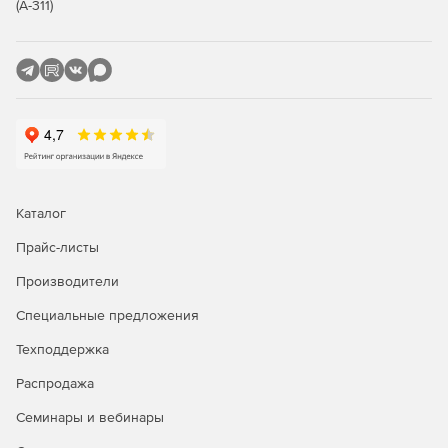
мониторинг сетевой активности и отчеты (NetFlow:
(А-311)
отчет по сетевой активности, по наиболее
популярным сетевым службам, по наиболее
популярным IP-адресам. Веб-прокси: Domains (по
посещенным доменам), URLs (по посещенным URL),
Users (по пользователям, генерировавшим запросы
на прокси), User IPs (по компьютерам,
генерировавшим запросы на прокси). Утилиты
RRDtool: отчет по состоянию интернет-канала, по
использованию процессора, по использованию
оперативной памяти, по количеству состояний
Каталог
трассировщика соединений сетевого экрана.
Мониторинг загрузки сетевых интерфейсов в
Прайс-листы
реальном времени. Журнал сетевого экрана.
Производители
Системный журнал и syslog-ng);
Специальные предложения
управление пропускной способностью интернет-
доступа динамическим шейпером и приоритизацией
Техподдержка
трафика (ограничение максимальной скорости работы
Распродажа
пользователя, резервирование выделенной полосы
для трафика, распределение пропускной способности
Семинары и вебинары
интернет-канала поровну между пользователями
внутренней сети, приоритизация трафика приложения