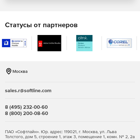
Модели L1000+, L1500+: для масштабируемых
корпоративных сетей.
Статусы от партнеров
Образ виртуальной машины (программный продукт) на 5,
10, 15, 20, 25, 30, 40, 50, 60, 70, 80, 90, 100, 125, 150, 200,
250, 300, 350, 400, 500 и более 500 лицензий.
Технические характеристики Traffic Inspector Next
Generation:
Москва
сетевой экран (Packet Filter) защищает шлюз и
компьютеры пользователей от
несанкционированного доступа извне, раздает
sales.r@softline.com
интернет на пользователей, обеспечивает доступ к
внутренним серверам из интернета;
8 (495) 232-00-60
система обнаружения и предотвращения вторжений
8 (800) 200-08-60
(IDS/IPS) распознает источники атак и атакуемые
машины по определенным сигнатурам сетевого
трафика и эффективно «очищает» его;
ПАО «Софтлайн». Юр. адрес: 119021, г. Москва, ул. Льва
Толстого, дом 5, строение 1, этаж 3, помещение 1, комн. № 2, 2а