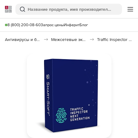
Softline
Поиск
Ме
8 (800) 200-08-60
Запрос цены
Инферит
Блог
Антивирусы и безопасность
Межсетевые экраны
Traffic Inspector Next Generation