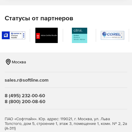
Модели L1000+, L1500+: для масштабируемых
корпоративных сетей.
Статусы от партнеров
Образ виртуальной машины (программный продукт) на 5,
10, 15, 20, 25, 30, 40, 50, 60, 70, 80, 90, 100, 125, 150, 200,
250, 300, 350, 400, 500 и более 500 лицензий.
Технические характеристики Traffic Inspector Next
Generation:
Москва
сетевой экран (Packet Filter) защищает шлюз и
компьютеры пользователей от
несанкционированного доступа извне, раздает
sales.r@softline.com
интернет на пользователей, обеспечивает доступ к
внутренним серверам из интернета;
8 (495) 232-00-60
система обнаружения и предотвращения вторжений
8 (800) 200-08-60
(IDS/IPS) распознает источники атак и атакуемые
машины по определенным сигнатурам сетевого
трафика и эффективно «очищает» его;
ПАО «Софтлайн». Юр. адрес: 119021, г. Москва, ул. Льва
Толстого, дом 5, строение 1, этаж 3, помещение 1, комн. № 2, 2а
мониторинг сетевой активности и отчеты (NetFlow:
(А-311)