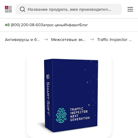
Softline
Поиск
Ме
8 (800) 200-08-60
Запрос цены
Инферит
Блог
Антивирусы и безопасность
Межсетевые экраны
Traffic Inspector Next Generation