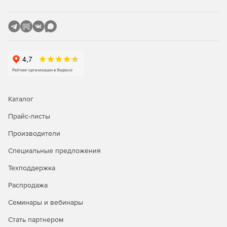
отчет по сетевой активности, по наиболее
популярным сетевым службам, по наиболее
популярным IP-адресам. Веб-прокси: Domains (по
посещенным доменам), URLs (по посещенным URL),
Users (по пользователям, генерировавшим запросы
на прокси), User IPs (по компьютерам,
генерировавшим запросы на прокси). Утилиты
RRDtool: отчет по состоянию интернет-канала, по
использованию процессора, по использованию
оперативной памяти, по количеству состояний
Каталог
трассировщика соединений сетевого экрана.
Мониторинг загрузки сетевых интерфейсов в
Прайс-листы
реальном времени. Журнал сетевого экрана.
Производители
Системный журнал и syslog-ng);
Специальные предложения
управление пропускной способностью интернет-
доступа динамическим шейпером и приоритизацией
Техподдержка
трафика (ограничение максимальной скорости работы
Распродажа
пользователя, резервирование выделенной полосы
для трафика, распределение пропускной способности
Семинары и вебинары
интернет-канала поровну между пользователями
внутренней сети, приоритизация трафика приложения
Стать партнером
с помощью очередей для трафика, критичного к