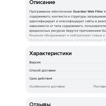
Описание
Программное обеспечение
Guardian Web Filter
я
содержимого, контекста и структуры запрашивае
идентифицирует и классифицирует сайты в реаль
зависимости от типа содержимого, пользователя,
вредоносных ресурсах берутся приложением Guar
Решение обнаруживает и нейтрализует новые 
Интернета, скрытые данные, эксплуатирующие б
Filter предлагает мощные инструменты установл
среду, соответствующую задачам пользователей,
Характеристики
уровней доступа по мере изменения этих задач.
Основные возможности Guardian Web Filter:
Версия
Фильтрация
Способ доставки
Срок действия
Динамический анализ содержимого. Подробна
страниц, точное выявление и мгновенное б
Особенности доставки
Поставк
или вредоносной информации (включая анон
Перехват SSL. Дешифрация и инспекция все
блокирования вредоносного содержимого HTT
Отзывы