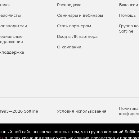
талог
Распродажа
Вакансии
айс-листы
Семинары и вебинары
Помощь
тентификации, включая Active Directory, Novell и
оизводители
Стать партнером
Группа к
Softline
пециальные
Вход в ЛК партнера
редложения
О компании
хподдержка
ом режиме прокси для устранения необходимости
льного компьютера.
.
Политика
Условия использования
1993—2026 Softline
конфиден
ых пользователей или IP – от списка посещаемых
ный веб-сайт, вы соглашаетесь с тем, что группа компаний Softlin
яются
рекомендательные технологии
(информационные технологии п
e»
в целях хранения ваших учетных данных, параметров и предпочт