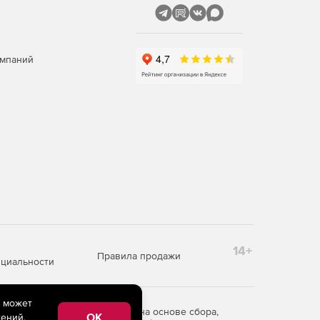
омпаний
14+
Правила продажи
циальности
e может
редоставления информации на основе сбора,
OK
ений,