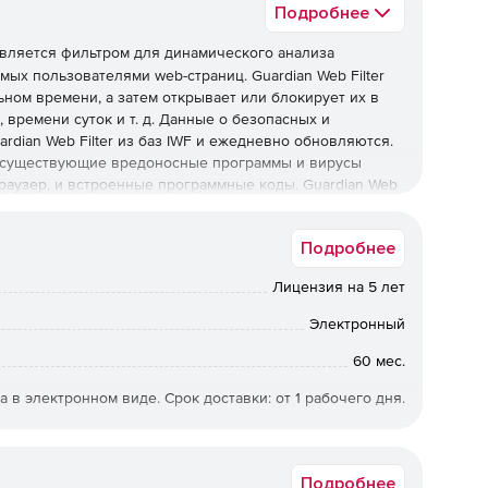
Подробнее
вляется фильтром для динамического анализа
мых пользователями web-страниц. Guardian Web Filter
ном времени, а затем открывает или блокирует их в
 времени суток и т. д. Данные о безопасных и
dian Web Filter из баз IWF и ежедневно обновляются.
и существующие вредоносные программы и вирусы
раузер, и встроенные программные коды. Guardian Web
ения политики фильтрации, что позволяет создавать
 и сокращать время, затрачиваемое на регулировку
Подробнее
Лицензия на 5 лет
Электронный
я проверка контекста, содержимого и структуры web-
60 мес.
локирование нежелательной, неподходящей, скрытой
а в электронном виде. Срок доставки: от 1 рабочего дня.
имные прокси).
го защищенного трафика для эффективного
PS/SSL (включая SSL-прокси).
Подробнее