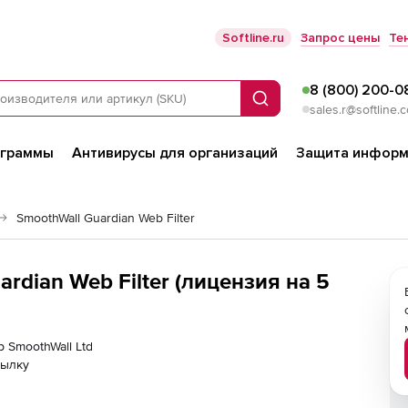
Softline.ru
Запрос цены
Те
8 (800) 200-0
Поиск
sales.r@softline.
ограммы
Антивирусы для организаций
Защита информ
SmoothWall Guardian Web Filter
rdian Web Filter (лицензия на 5
р SmoothWall Ltd
сылку