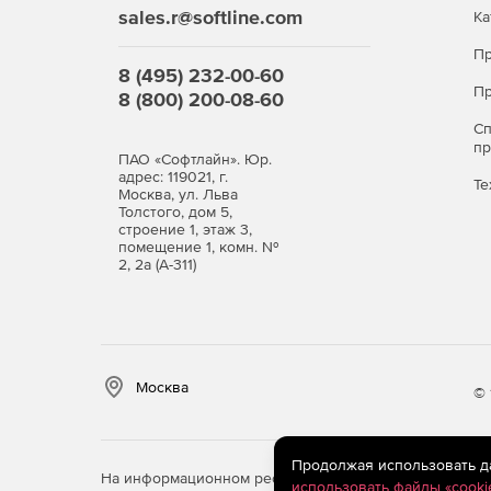
sales.r@softline.com
Ка
Аутентификация
Пр
8 (495) 232-00-60
Интеграция с пользовательскими системами ау
Пр
8 (800) 200-08-60
другие.
С
п
Настройка до 100 групп фильтрации.
ПАО «Софтлайн». Юр.
адрес: 119021, г.
Те
Москва, ул. Льва
Поддержка NTLM-аутентификации в прозрачн
Толстого, дом 5,
задавать настройки прокси для каждого отде
строение 1, этаж 3,
помещение 1, комн. №
Защита аутентификации паролем.
2, 2а (А-311)
Отчетность
Использование более 300 шаблонов отчетов
Москва
© 
Глубинное исследование активности отдельн
сайтов до всей истории работы в Интернете.
Продолжая использовать дан
На информационном ресурсе store.softline.ru примен
использовать файлы «cooki