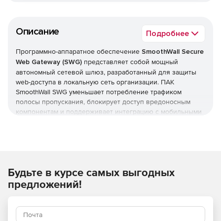
Описание
Подробнее
Программно-аппаратное обеспечение
SmoothWall Secure
Web Gateway (SWG)
представляет собой мощный
автономный сетевой шлюз, разработанный для защиты
web-доступа в локальную сеть организации. ПАК
SmoothWall SWG уменьшает потребление трафиком
полосы пропускания, блокирует доступ вредоносным
компонентам и поддерживает интеграцию с мобильными
устройствами сотрудников.
Основываясь на передовой технологии фильтрации
контента в реальном времени, SWG предоставляет
проактивный анализ и категоризацию web-данных без
использования списков блокировки URL. Там, где другие
Будьте в курсе самых выгодных
продукты полагаются на устаревшие черные списки,
SmoothWall SWG обеспечивает защиту он существующих,
предложений!
новых и неизвестных угроз безопасности: вирусов,
анонимных прокси, нелегальной информации и
нецелевого использования сетевых ресурсов.