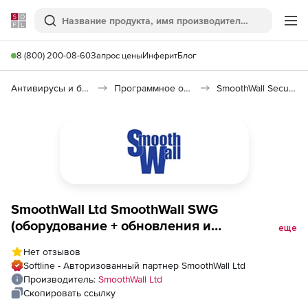
Softline
Поиск
Ме
8 (800) 200-08-60
Запрос цены
Инферит
Блог
Антивирусы и безопасность
Программное обеспечение для контроля доступа
SmoothWall Secure Web Gateway (SWG)
SmoothWall Ltd SmoothWall SWG
(оборудование + обновления и
еще
техподдержка для 1 устройства на 3 года),
Нет отзывов
SWG-3600 Appliance
Softline - Авторизованный партнер SmoothWall Ltd
Производитель:
SmoothWall Ltd
Скопировать ссылку