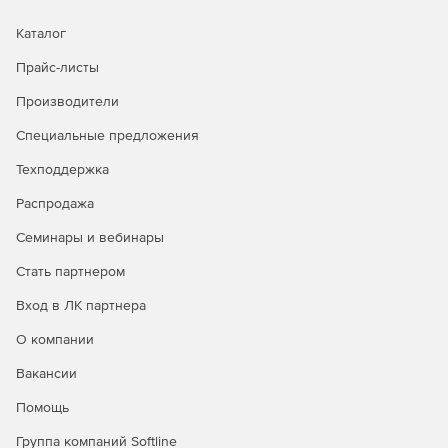
применение политик фильтрации для мобильных
устройств в реальном времени.
Каталог
Фильтрация HTTPS – фильтрация SSL-трафика,
Прайс-листы
включая защищенные анонимные прокси.
Производители
Фильтрация условий поиска и принудительный
Специальные предложения
безопасный поиск – защита сети от неподобающего
контента поисковых машин.
Техподдержка
Распродажа
Поддержка виртуализации – VMware, Xen и др.
Семинары и вебинары
Стать партнером
Вход в ЛК партнера
О компании
Вакансии
Помощь
Группа компаний Softline