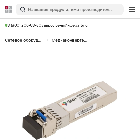
Softline
Поиск
Ме
8 (800) 200-08-60
Запрос цены
Инферит
Блог
Сетевое оборудование
Медиаконвертеры, трансиверы