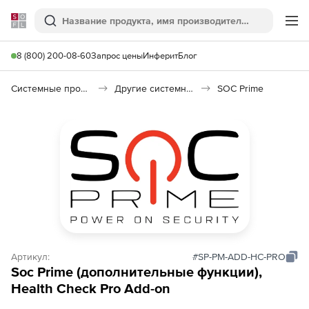
Softline
Поиск
Ме
8 (800) 200-08-60
Запрос цены
Инферит
Блог
Системные программы
Другие системные утилиты
SOC Prime
Артикул:
#SP-PM-ADD-HC-PRO
Soc Prime (дополнительные функции),
Health Check Pro Add-on