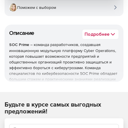
Поможем с выбором
Описание
Подробнее
SOC Prime
– команда разработчиков, создавшая
инновационную модульную платформу Cyber Operations,
которая повышает возможности предприятий и
общественных организаций проактивно защищаться и
эффективно бороться с киберугрозами. Команда
специалистов по кибербезопасности SOC Prime обладает
большим стажем и практическими знаниями реализации
более чем 50 SIEM & VM проектов. SOC Prime является
партнером HPE Technical Alliance, IBM Security, Splunk и
QualysGuard API Developer.
Будьте в курсе самых выгодных
предложений!