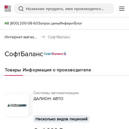
Softline
Поиск
Ме
8 (800) 200-08-60
Запрос цены
Инферит
Блог
Интернет-магазин
СофтБаланс
СофтБаланс
Товары
Информация о производителе
Системы автоматизации
ДАЛИОН: АВТО
Несколько видов лицензий