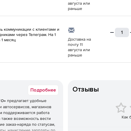
августа или
раньше
ь коммуникации с клиентами и
дниками через Телеграм. На 1
Доставка на
а 1 месяц
почту 11
августа или
раньше
Отзывы
Подробнее
ТО»
предлагает удобные
 автосервисов, магазинов
ем поддерживается работа
Как 
а также возможность вести
е заказ-наряда по статусам,
аты, начисление зарплаты по