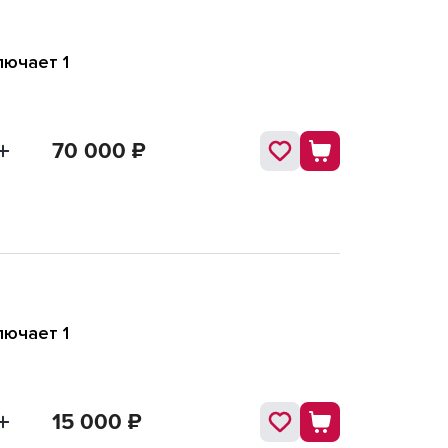
ючает 1
70 000
₽
ючает 1
15 000
₽