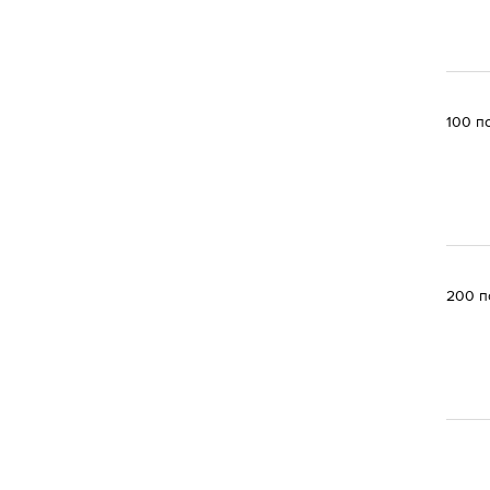
100 п
200 п