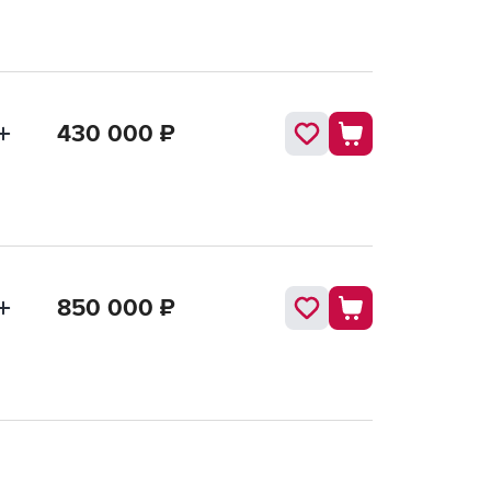
430 000
₽
850 000
₽