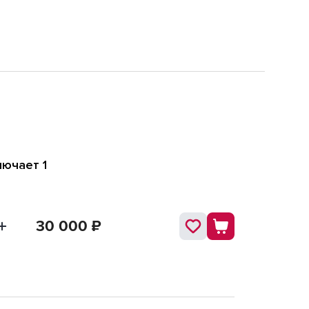
ючает 1
30 000
₽