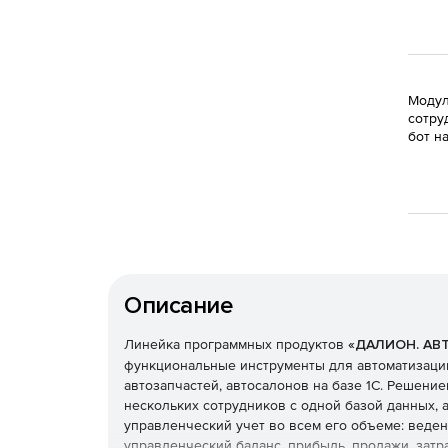
Модул
сотру
бот н
Описание
Линейка программных продуктов
«ДАЛИОН. АВ
функциональные инструменты для автоматизации
автозапчастей, автосалонов на базе 1С. Решени
нескольких сотрудников с одной базой данных, 
управленческий учет во всем его объеме: ведени
управленческий баланс, прибыль, продажи, затр