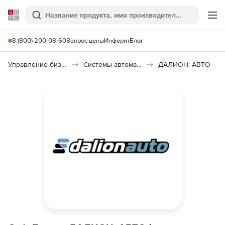
Softline
Поиск
Ме
8 (800) 200-08-60
Запрос цены
Инферит
Блог
Управление бизнесом, CRM/ERP
Системы автоматизации
ДАЛИОН: АВТО