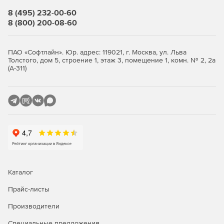
распределение прав доступа между пользователями;
8 (495) 232-00-60
8 (800) 200-08-60
заказ-наряды, предварительная запись на ремонт;
учет выполненных работ по механикам;
ПАО «Софтлайн». Юр. адрес: 119021, г. Москва, ул. Льва
Толстого, дом 5, строение 1, этаж 3, помещение 1, комн. № 2, 2а
(А-311)
учет выданных в ремзону товаров;
учет товаров на складах (расширенный функционал);
взаиморасчеты, движение денежных средств;
учет косвенных затрат;
авансовый отчет;
распределение прямых затрат на покупку в
Каталог
себестоимость купленных товаров;
Прайс-листы
расчет и начисление зарплаты по 20+ показателям за
Производители
любой период времени
Специальные предложения