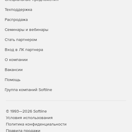
учет выплат посредникам (сумма, процент);
Техподдержка
работа со скидками;
Распродажа
учет услуг сторонних организаций;
Семинары и вебинары
работа с аналогами по улучшенному алгоритму;
Стать партнером
Вход в ЛК партнера
клиент-банк;
О компании
загрузка работ из сторонних систем;
Вакансии
штриховое кодирование и торговое оборудование.
Помощь
«ДАЛИОН: АВТОМАРКЕТ»
Группа компаний Softline
Для автоматизации магазинов автозапчастей (опт,
розница), автосервисов, автомоек, шиномонтажа на
платформе 1С:Предприятие.
© 1993—2026 Softline
Условия использования
Все возможности «ДАЛИОН: Автосервис» плюс:
Политика конфиденциальности
Правила продажи