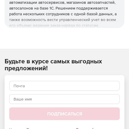
автоматизации автосервисов, магазинов автозапчастей,
автосалонов на базе 1С. Решением поддерживается
работа нескольких сотрудников с одной базой данных, а
также возможность вести управленческий учет во всем
его объеме: ведение заказ-наряда по статусам,
управленческий баланс, прибыль, продажи, затраты,
начисление зарплаты по 20+ показателям, учет
посреднических, затрат на доставку товара, услуг
сторонних организаций и прочее.
Будьте в курсе самых выгодных
«АВТОСЕРВИС ЛАЙТ»
предложений!
Для автоматизации небольших автосервисов, автомоек,
шиномонтажа на платформе 1С:Предприятие:
заказ-наряды, предварительная запись на ремонт;
учет выполненных работ по механикам;
учет выданных в ремзону товаров;
ПОДПИСАТЬСЯ
учет товаров на складах;