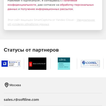
Нажимая «Подписаться», я соглашаюсь с
Политикой
конфиденциальности
взаиморасчеты, движение денежных средств;
, даю согласие на
обработку персональных
данных
и
получение информационных рассылок
.
учет косвенных трат;
Этот сайт защищен SmartCaptcha от Yandex Cloud -
Уведомление
авансовый отчет;
об условиях обработки данных
распределение прямых затрат на покупку в
себестоимость купленных товаров;
расчет и начисление зарплаты (за месяц);
Статусы от партнеров
учет выплат посредникам (сумма);
работа со скидками.
«ДАЛИОН: АВТОСЕРВИС»
Москва
Для автоматизации автосервисов, автомоек,
шиномонтажа на платформе 1С:Предприятие:
sales.r@softline.com
многопользовательский режим работы;