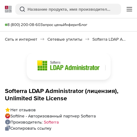
Softline
Поиск
Ме
8 (800) 200-08-60
Запрос цены
Инферит
Блог
Сеть и интернет
Сетевые утилиты
Softerra LDAP Administrator
Softerra LDAP Administrator (лицензия),
Unlimited Site License
Нет отзывов
Softline - Авторизованный партнер Softerra
Производитель:
Softerra
Скопировать ссылку