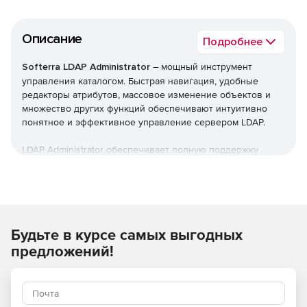
Описание
Подробнее
Softerra LDAP Administrator
– мощный инструмент
управления каталогом. Быстрая навигация, удобные
редакторы атрибутов, массовое изменение объектов и
множество других функций обеспечивают интуитивно
понятное и эффективное управление сервером LDAP.
LDAP Administrator обеспечивает полную поддержку
протоколов LDAPv2 и LDAPv3 и позволяет работать
практически с любым сервером LDAP: OpenLDAP,
Netscape / iPlanet, Novell eDirectory, Oracle Internet
Directory, Lotus Domino, Microsoft Active Directory, CA
Directory, Siemens DirX и другими.
Будьте в курсе самых выгодных
LDAP Administrator предлагает надежную платформу
предложений!
отчетности, которая облегчает анализ и мониторинг
каталогов LDAP. Помимо ряда встроенных отчетов можно
создавать собственные отчеты для любого сценария.