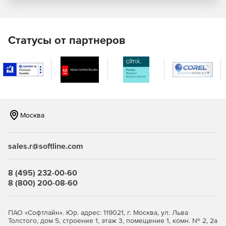
возможность построения табличных отчетов с
использованием сотен полей модели данных. Отчеты
легко копировать, экспортировать или отправлять на
печать. Функция поиска упрощает нахождение
Статусы от партнеров
нужных данных.
Учет лицензий и ПО. Администраторам доступна
информация о количестве копий приложения и
полный список компьютеров сети, на которые оно
инсталлировано. Фильтры, группы и теги делают IT-
инфраструктуру прозрачной и простой для анализа.
Москва
sales.r@softline.com
8 (495) 232-00-60
8 (800) 200-08-60
ПАО «Софтлайн». Юр. адрес: 119021, г. Москва, ул. Льва
Толстого, дом 5, строение 1, этаж 3, помещение 1, комн. № 2, 2а