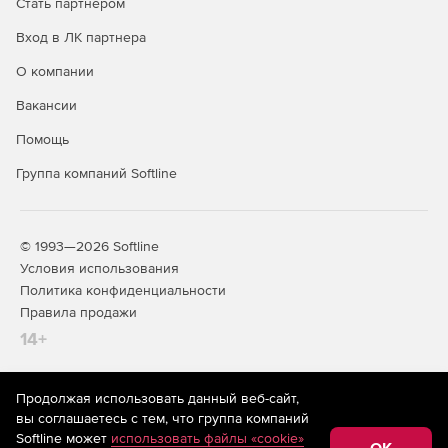
Стать партнером
Вход в ЛК партнера
О компании
Вакансии
Помощь
Группа компаний Softline
© 1993—2026 Softline
Условия использования
Политика конфиденциальности
Правила продажи
14+
Продолжая использовать данный веб-сайт,
На информационном ресурсе store.softline.ru применяются
вы соглашаетесь с тем, что группа компаний
рекомендательные технологии
(информационные технологии
Softline может
использовать файлы «cookie»
предоставления информации на основе сбора,