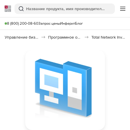
Softline
Поиск
Ме
8 (800) 200-08-60
Запрос цены
Инферит
Блог
Управление бизнесом, CRM/ERP
Программное обеспечение для учета компьютеров
Total Network Inventory