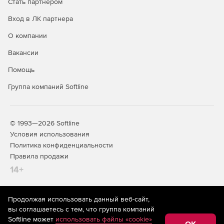
Стать партнером
Вход в ЛК партнера
О компании
Вакансии
Помощь
Группа компаний Softline
© 1993—2026 Softline
Условия использования
Политика конфиденциальности
Правила продажи
14+
Продолжая использовать данный веб-сайт,
На информационном ресурсе store.softline.ru применяются
вы соглашаетесь с тем, что группа компаний
рекомендательные технологии
(информационные технологии
Softline может
использовать файлы «cookie»
предоставления информации на основе сбора,