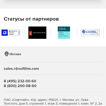
возможность построения табличных отчетов с
использованием сотен полей модели данных. Отчеты
легко копировать, экспортировать или отправлять на
печать. Функция поиска упрощает нахождение
Статусы от партнеров
нужных данных.
Учет лицензий и ПО. Администраторам доступна
информация о количестве копий приложения и
полный список компьютеров сети, на которые оно
инсталлировано. Фильтры, группы и теги делают IT-
инфраструктуру прозрачной и простой для анализа.
Москва
sales.r@softline.com
8 (495) 232-00-60
8 (800) 200-08-60
ПАО «Софтлайн». Юр. адрес: 119021, г. Москва, ул. Льва
Толстого, дом 5, строение 1, этаж 3, помещение 1, комн. № 2, 2а