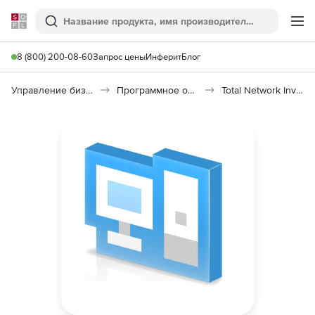
Softline
Поиск
Ме
8 (800) 200-08-60
Запрос цены
Инферит
Блог
Управление бизнесом, CRM/ERP
Программное обеспечение для учета компьютеров
Total Network Inventory