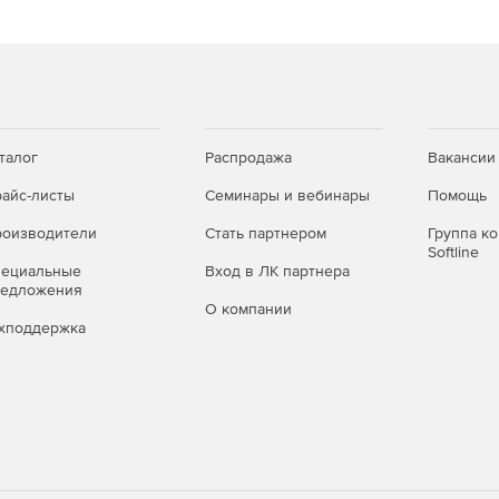
талог
Распродажа
Вакансии
айс-листы
Семинары и вебинары
Помощь
оизводители
Стать партнером
Группа к
Softline
пециальные
Вход в ЛК партнера
редложения
О компании
хподдержка