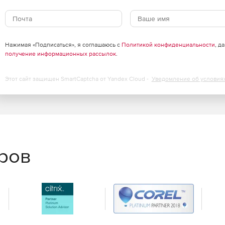
Нажимая «Подписаться», я соглашаюсь с
Политикой конфиденциальности
, д
получение информационных рассылок
.
Этот сайт защищен SmartCaptcha от Yandex Cloud -
Уведомление об условия
еров