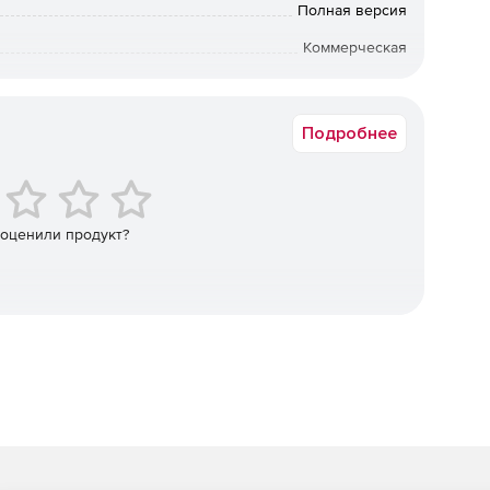
ь пароль администратора.
Полная версия
Коммерческая
аммном хранилище каждый ПК занимает несколько
ировать, снабжать комментариями и дополнительной
Срок доставки: 1-3 раб.дн. Softline.
Подробнее
тся по нескольким категориям данных. Предусмотрена
 с использованием сотен полей модели данных. Отчеты
влять на печать. Функция поиска упрощает нахождение
 оценили продукт?
упна информация о количестве копий приложения и
е оно инсталлировано. Фильтры, группы и теги делают
 анализа.