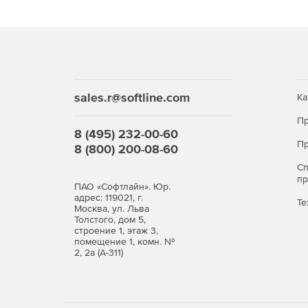
sales.r@softline.com
Ка
Пр
8 (495) 232-00-60
Пр
8 (800) 200-08-60
С
п
ПАО «Софтлайн». Юр.
адрес: 119021, г.
Те
Москва, ул. Льва
Толстого, дом 5,
строение 1, этаж 3,
помещение 1, комн. №
2, 2а (А-311)