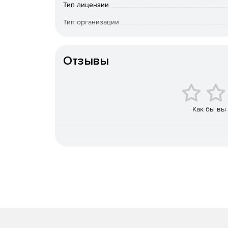
требуется – пользователю только нужно знат
Тип лицензии
Тип организации
Инвентаризация. В централизованном прогр
десятков килобайт. Устройства можно групп
Особенности доставки
информацией.
Отзывы
Генерация отчетов. Гибкие отчеты формирую
возможность построения табличных отчетов
легко копировать, экспортировать или отпра
нужных данных.
Как бы вы
Учет лицензий и ПО. Администраторам дост
полный список компьютеров сети, на которы
IT-инфраструктуру прозрачной и простой для