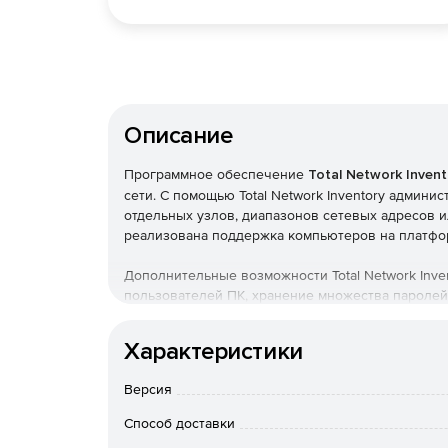
Описание
Программное обеспечение
Total Network Invent
сети. С помощью Total Network Inventory админи
отдельных узлов, диапазонов сетевых адресов или 
реализована поддержка компьютеров на платфор
Дополнительные возможности Total Network Inv
пользователей ПК, хранение множества паролей
онлайн-статусов оборудования в режиме реальн
Характеристики
Версия
Характеристики Total Network Inventory:
Способ доставки
Сканирование. Для начала процедуры сканир