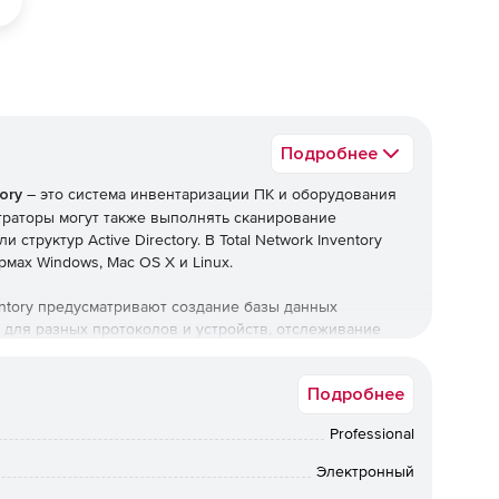
Подробнее
ory
– это система инвентаризации ПК и оборудования
страторы могут также выполнять сканирование
структур Active Directory. В Total Network Inventory
мах Windows, Mac OS X и Linux.
entory предусматривают создание базы данных
 для разных протоколов и устройств, отслеживание
ого времени.
Подробнее
Professional
Электронный
ования предварительная установка агентов не