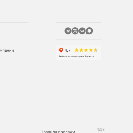
омпаний
14+
Правила продажи