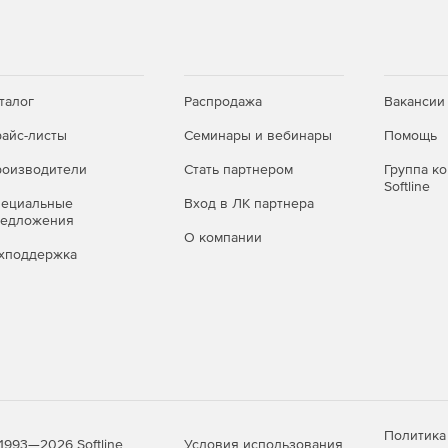
талог
Распродажа
Вакансии
айс-листы
Семинары и вебинары
Помощь
оизводители
Стать партнером
Группа к
Softline
пециальные
Вход в ЛК партнера
редложения
О компании
хподдержка
Политика
Условия использования
1993—2026 Softline