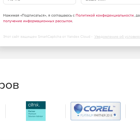
Нажимая «Подписаться», я соглашаюсь с
Политикой конфиденциальности
, д
получение информационных рассылок
.
Этот сайт защищен SmartCaptcha от Yandex Cloud -
Уведомление об условия
еров