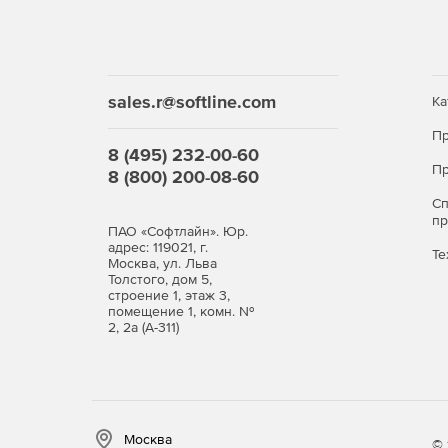
sales.r@softline.com
Ка
Пр
8 (495) 232-00-60
Пр
8 (800) 200-08-60
С
п
ПАО «Софтлайн». Юр.
адрес: 119021, г.
Те
Москва, ул. Льва
Толстого, дом 5,
строение 1, этаж 3,
помещение 1, комн. №
2, 2а (А-311)
Москва
© 