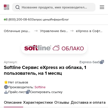
Softline
Поиск
Ме
8 (800) 200-08-60
Запрос цены
Инферит
Блог
Облачные решения (SaaS)
Управление бизнесом (SaaS)
eXpress в Софтлайн Облако
Артикул:
Express-SaaS
Softline Сервис eXpress из облака, 1
пользователь, на 1 месяц
Нет отзывов
Производитель:
Softline
Прайс-лист
Скопировать ссылку
Описание
Характеристики
Отзывы
Доставка и оплата