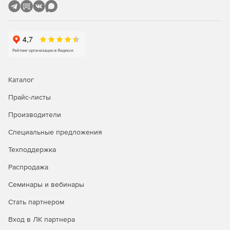
что избавляет компанию от необходимости
самостоятельно закупать оборудование, настраивать
серверы и поддерживать инфраструктуру.
Масштабируемость. Количество пользователей и
объем используемых ресурсов можно оперативно
увеличивать или уменьшать в зависимости от
потребностей бизнеса – без длительных
Каталог
согласований и капитальных затрат.
Прайс-листы
Безопасность и соответствие требованиям. Облачная
Производители
платформа соответствует актуальным стандартам
защиты данных, а архитектура решения
Специальные предложения
предусматривает разграничение прав, контроль
доступа и защиту каналов связи.
Техподдержка
Распродажа
Техническая поддержка и сопровождение. Клиенты
получают поддержку специалистов «Софтлайн» на
Семинары и вебинары
всех этапах – от подключения и настройки до
решения инцидентов и консультаций по
Стать партнером
использованию сервиса.
Вход в ЛК партнера