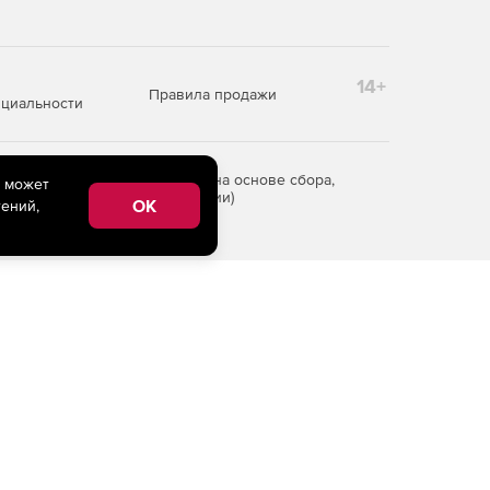
14+
Правила продажи
циальности
редоставления информации на основе сбора,
e может
рритории Российской Федерации)
OK
ений,