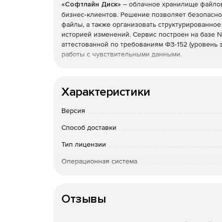
«Софтлайн Диск»
– облачное хранилище файлов
бизнес‑клиентов. Решение позволяет безопасно
файлы, а также организовать структурированное
историей изменений. Сервис построен на базе N
аттестованной по требованиям ФЗ‑152 (уровень 
работы с чувствительными данными.
Ключевые возможности «Софтлайн Диска»
Характеристики
Хранение и структурирование файлов. В «Со
файлы по проектам, отделам или типам докум
Версия
офисных документов до архивов, фото‑ и ви
Способ доставки
Синхронизация между устройствами. Клиен
Тип лицензии
между компьютерами (Windows, macOS) и моби
через веб‑интерфейс. Данные всегда актуаль
Операционная система
Совместная работа и обмен файлами. Пользо
Особенности доставки
Поставк
коллегам (внутри организации) или внешним 
Отзывы
настраивается: только просмотр или редакти
защитой паролем.