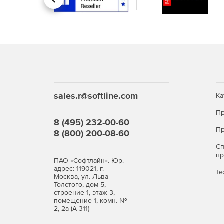
Назад
Организациям с повышенными требованиями
нормативам (в том числе при работе с персо
Командам, активно работающим над документ
разработки, HR и другим, где важны контро
редактирования без установки дополнительн
Бизнесу, мигрирующему с зарубежных облач
sales.r@softline.com
Ка
функционалом и возможностью интеграции в
Пр
8 (495) 232-00-60
Приобретайте «Софтлайн Диск» для безопасно
Пр
8 (800) 200-08-60
контролем доступа, историей версий и редакт
С
п
ПАО «Софтлайн». Юр.
адрес: 119021, г.
Те
Москва, ул. Льва
Толстого, дом 5,
строение 1, этаж 3,
помещение 1, комн. №
2, 2а (А-311)