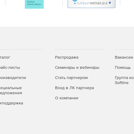
 к информационной безопасности и соответствию
нальными данными).
ами совместно: отделам маркетинга, продаж,
ль версий, быстрый обмен файлами и возможность
ого ПО.
ных хранилищ на российское решение с аналогичным
талог
Распродажа
Вакансии
 существующую ИТ‑среду.
айс-листы
Семинары и вебинары
Помощь
го хранения и совместной работы с файлами – с
оизводители
Стать партнером
Группа к
ированием документов прямо в облаке.
Softline
пециальные
Вход в ЛК партнера
редложения
О компании
хподдержка