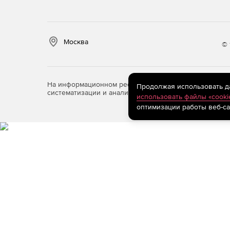
Москва
© 
На информационном ресурсе store.softline.ru примен
Продолжая использовать дан
систематизации и анализа сведений, относящихся к 
использовать файлы «cooki
оптимизации работы веб-са