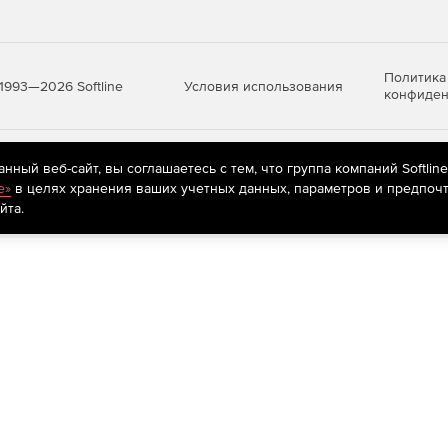
Политика
Условия использования
1993—2026 Softline
конфиден
яются
рекомендательные технологии
(информационные технологии п
ный веб-сайт, вы соглашаетесь с тем, что группа компаний Softlin
предпочтениям пользователей сети «Интернет», находящихся на те
e»
в целях хранения ваших учетных данных, параметров и предпочт
йта.