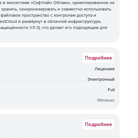
 в экосистеме «Софтлайн Облако», ориентированное на
 хранить, синхронизировать и совместно использовать
 файловое пространство с контролем доступа и
extCloud и развёрнут в облачной инфраструктуре,
защищённости УЗ‑3), что делает его подходящим для
Подробнее
фтлайн Диске» можно создавать папки, группировать
ентов, а также загружать любые типы данных – от
Лицензия
деоматериалов.
Электронный
тские приложения обеспечивают синхронизацию файлов
Full
льными устройствами (iOS, Android), а также доступ
ны на всех устройствах пользователя.
Windows
ватели могут предоставлять доступ к файлам и папкам
а в электронном виде. Срок доставки: от 1 рабочего дня.
контрагентам через ссылки. Доступ гибко
рование, с ограничением срока действия ссылки и/или
Подробнее