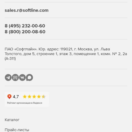
отчете.
sales.r@softline.com
Автоматическое вычисление D10, D20, D30, D50, D60,
%Clay, %Silt, %Sand и %Coarse для стандартов
8 (495) 232-00-60
классификации USCS и USDA.
8 (800) 200-08-60
Неограниченное хранение тестов почв,
организованное по проекту и буровой скважине.
ПАО «Софтлайн». Юр. адрес: 119021, г. Москва, ул. Льва
Толстого, дом 5, строение 1, этаж 3, помещение 1, комн. № 2, 2а
Соответствие стандартам теста ASTM разделения
(А-311)
данных гидрометра и просеивателя.
Расчет статистики.
Нелинейная регрессия унимодальных и бимодальных
уравнений для представления гранулометрического
состава.
Автоматический расчет гранулометрической
статистики.
Каталог
Поиск в свободной форме внутри базы данных по
Прайс-листы