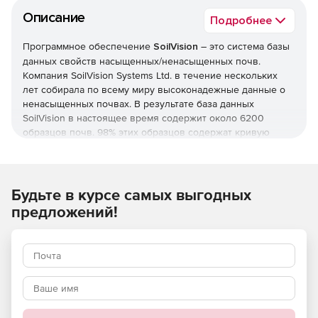
Описание
Подробнее
Программное обеспечение
SoilVision
– это система базы
данных свойств насыщенных/ненасыщенных почв.
Компания SoilVision Systems Ltd. в течение нескольких
лет собирала по всему миру высоконадежные данные о
ненасыщенных почвах. В результате база данных
SoilVision в настоящее время содержит около 6200
образцов почв. 98% этих образцов содержат кривую
зависимости характеристик «почва – вода», полученную
лабораторным способом. Кроме того, база данных
включает данные гидравлической проводимости для
свыше 2500 насыщенных почв, а также данные
Будьте в курсе самых выгодных
проводимости для более 700 ненасыщенных почв.
предложений!
Наличие точных описаний характеристик ненасыщенных
почв является ключевым при моделировании конечных
элементов воды и потока загрязняющих веществ,
проходящего через зону ненасыщенных почв. Методы
оценки свойств ненасыщенных почв не всегда могут
быть точными. Напротив, использование базы данных
SoilVision, может согласовываться с потенциальной