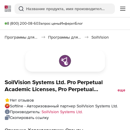
Softline
Поиск
Ме
8 (800) 200-08-60
Запрос цены
Инферит
Блог
Программы для образования и науки
Программы для научных расчетов
SoilVision
SoilVision Systems Ltd. Pro Perpetual
Academic Licenses, Pro Perpetual
еще
Academic Licenses
Нет отзывов
Softline - Авторизованный партнер SoilVision Systems Ltd.
Производитель:
SoilVision Systems Ltd.
Скопировать ссылку