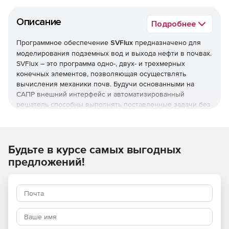
Описание
Подробнее
Программное обеспечение
SVFlux
предназначено для
моделирования подземных вод и выхода нефти в почвах.
SVFlux – это программа одно-, двух- и трехмерных
конечных элементов, позволяющая осуществлять
вычисления механики почв. Будучи основанными на
САПР внешний интерфейс и автоматизированный
решатель способны выполнять поставленные задачи без
проектирования сеток. SVFlux может выстраивать модели
подземных вод в виде серий слоев и поверхностей. Для
формирования каждой модели грунтовых вод
предусмотрена возможность использования данных
Будьте в курсе самых выгодных
буровых скважин и поверхностных почв, в результате
предложений!
чего создаются комплексные модели. Решение
представлено версиями Standard и Pro (содержит
дополнительные возможности анализа по методу «Монте-
Карло», пространственного варьирования, условия
климатической границы и др.).
Характеристики SVFlux: