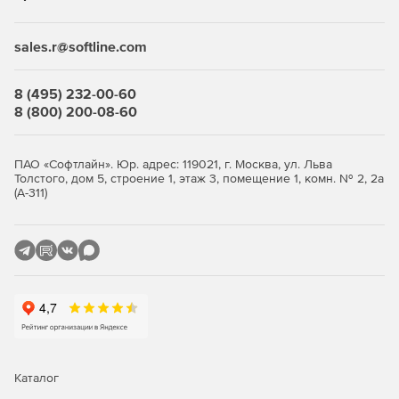
создания эффективных моделей.
Расширенная программа QAQC.
sales.r@softline.com
Настройка модели через мощный интерфейс
8 (495) 232-00-60
математических сценариев.
8 (800) 200-08-60
Полная поддержка моделирования потоков в
ненасыщенной/вадозной зоне.
ПАО «Софтлайн». Юр. адрес: 119021, г. Москва, ул. Льва
Толстого, дом 5, строение 1, этаж 3, помещение 1, комн. № 2, 2а
Анализ конечных элементов по методу Галеркина.
(А-311)
Стохастический анализ.
Размещение секций потоков в любое место модели.
Ввод условий потоков или климатических границ в
качестве констант или уравнений свободного
формата.
Импорт исходных условий из предыдущего анализа.
Каталог