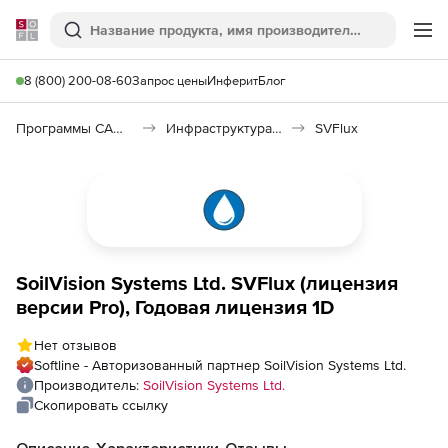
Softline
Поиск
Ме
8 (800) 200-08-60
Запрос цены
Инферит
Блог
Программы САПР и ГИС
Инфраструктура: изыскания, генплан, транспорт
SVFlux
SoilVision Systems Ltd. SVFlux (лицензия
версии Pro), Годовая лицензия 1D
Нет отзывов
Softline - Авторизованный партнер SoilVision Systems Ltd.
Производитель:
SoilVision Systems Ltd.
Скопировать ссылку