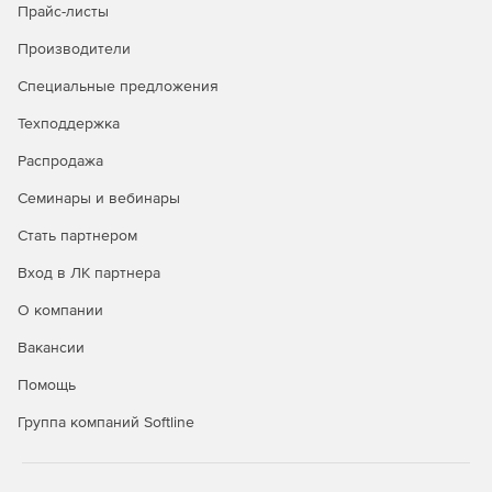
Анизотропный анализ под любым углом в двух и трех
Прайс-листы
измерениях.
Производители
Поддержка платформ Red Hat Linux и Windows,
Специальные предложения
многопоточности и нескольких процессоров.
Техподдержка
Распродажа
Семинары и вебинары
Стать партнером
Вход в ЛК партнера
О компании
Вакансии
Помощь
Группа компаний Softline