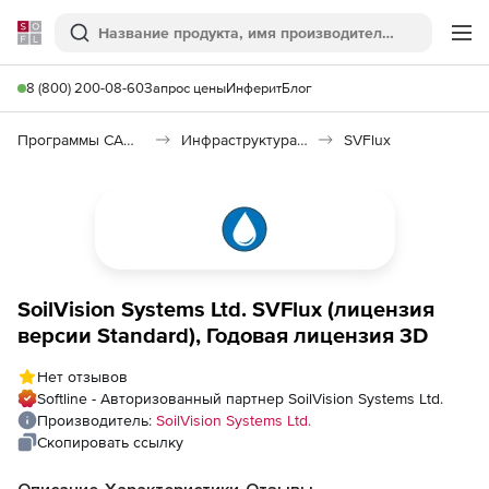
Softline
Поиск
Ме
8 (800) 200-08-60
Запрос цены
Инферит
Блог
Программы САПР и ГИС
Инфраструктура: изыскания, генплан, транспорт
SVFlux
SoilVision Systems Ltd. SVFlux (лицензия
версии Standard), Годовая лицензия 3D
Нет отзывов
Softline - Авторизованный партнер SoilVision Systems Ltd.
Производитель:
SoilVision Systems Ltd.
Скопировать ссылку