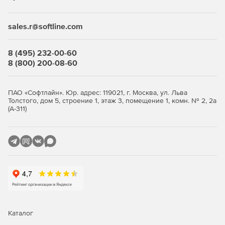
создания эффективных моделей.
Расширенная программа QAQC.
sales.r@softline.com
Настройка модели через мощный интерфейс
8 (495) 232-00-60
математических сценариев.
8 (800) 200-08-60
Полная поддержка моделирования потоков в
ненасыщенной/вадозной зоне.
ПАО «Софтлайн». Юр. адрес: 119021, г. Москва, ул. Льва
Толстого, дом 5, строение 1, этаж 3, помещение 1, комн. № 2, 2а
Анализ конечных элементов по методу Галеркина.
(А-311)
Стохастический анализ.
Размещение секций потоков в любое место модели.
Ввод условий потоков или климатических границ в
качестве констант или уравнений свободного
формата.
Импорт исходных условий из предыдущего анализа.
Каталог