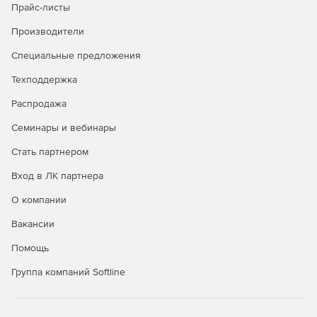
Анизотропный анализ под любым углом в двух и трех
Прайс-листы
измерениях.
Производители
Поддержка платформ Red Hat Linux и Windows,
Специальные предложения
многопоточности и нескольких процессоров.
Техподдержка
Распродажа
Семинары и вебинары
Стать партнером
Вход в ЛК партнера
О компании
Вакансии
Помощь
Группа компаний Softline