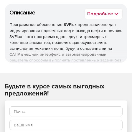
Описание
Подробнее
Программное обеспечение
SVFlux
предназначено для
моделирования подземных вод и выхода нефти в почвах.
SVFlux – это программа одно-, двух- и трехмерных
конечных элементов, позволяющая осуществлять
вычисления механики почв. Будучи основанными на
САПР внешний интерфейс и автоматизированный
решатель способны выполнять поставленные задачи без
проектирования сеток. SVFlux может выстраивать модели
подземных вод в виде серий слоев и поверхностей. Для
формирования каждой модели грунтовых вод
предусмотрена возможность использования данных
Будьте в курсе самых выгодных
буровых скважин и поверхностных почв, в результате
предложений!
чего создаются комплексные модели. Решение
представлено версиями Standard и Pro (содержит
дополнительные возможности анализа по методу «Монте-
Карло», пространственного варьирования, условия
климатической границы и др.).
Характеристики SVFlux: