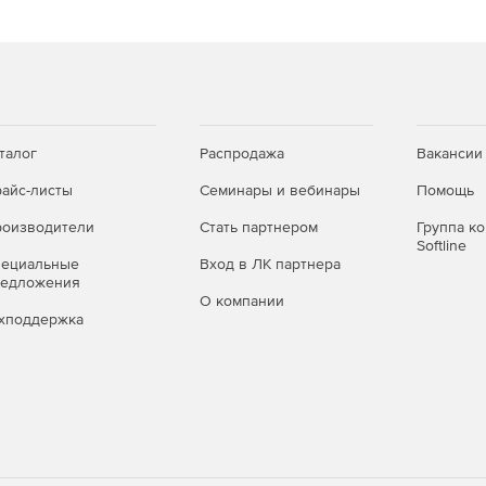
талог
Распродажа
Вакансии
айс-листы
Семинары и вебинары
Помощь
оизводители
Стать партнером
Группа к
Softline
пециальные
Вход в ЛК партнера
редложения
О компании
хподдержка