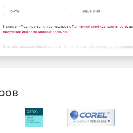
Нажимая «Подписаться», я соглашаюсь с
Политикой конфиденциальности
, д
получение информационных рассылок
.
Этот сайт защищен SmartCaptcha от Yandex Cloud -
Уведомление об условия
еров