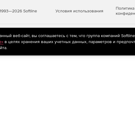
Политика
Условия использования
1993—2026 Softline
конфиден
яются
рекомендательные технологии
(информационные технологии п
ный веб-сайт, вы соглашаетесь с тем, что группа компаний Softlin
предпочтениям пользователей сети «Интернет», находящихся на те
e»
в целях хранения ваших учетных данных, параметров и предпочт
йта.