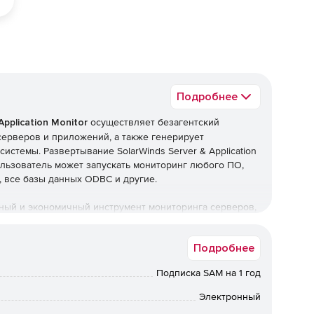
Подробнее
Application Monitor
осуществляет безагентский
серверов и приложений, а также генерирует
истемы. Развертывание SolarWinds Server & Application
пользователь может запускать мониторинг любого ПО,
va, все базы данных ODBC и другие.
удобный и экономичный инструмент мониторинга серверов,
и IBM System X наряду с проверкой аппаратного
Winds Server & Application Monitor позволяет собирать
Подробнее
тусе оборудования и т. п.
ication Monitor:
Подписка SAM на 1 год
Электронный
ложений. Решение запускает заранее преднастроенные