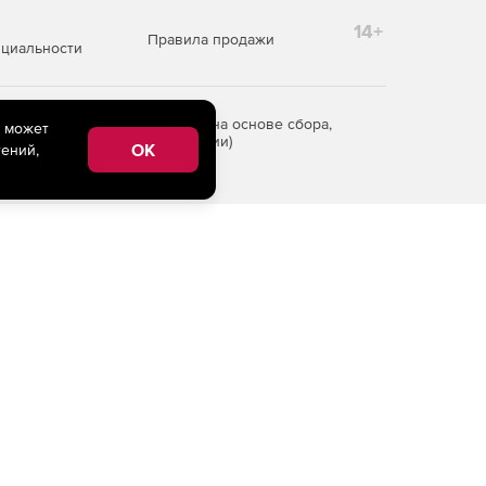
14+
Правила продажи
циальности
редоставления информации на основе сбора,
e может
рритории Российской Федерации)
OK
ений,