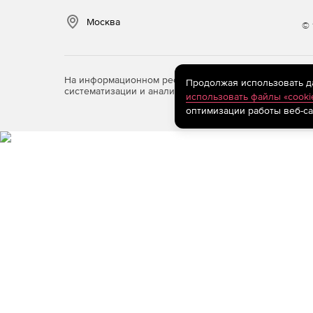
Москва
© 
На информационном ресурсе store.softline.ru примен
Продолжая использовать дан
систематизации и анализа сведений, относящихся к 
использовать файлы «cooki
оптимизации работы веб-са