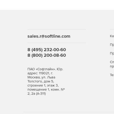
sales.r@softline.com
Ка
Пр
8 (495) 232-00-60
Пр
8 (800) 200-08-60
С
п
ПАО «Софтлайн». Юр.
адрес: 119021, г.
Те
Москва, ул. Льва
Толстого, дом 5,
строение 1, этаж 3,
помещение 1, комн. №
2, 2а (А-311)