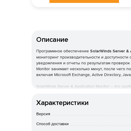
Описание
Программное обеспечение
SolarWinds Server & 
мониторинг производительности и доступности 
уведомления и отчеты по результатам проверок с
Monitor занимает несколько минут, после чего 
включая Microsoft Exchange, Active Directory, Ja
SolarWinds Server & Application Monitor – это 
который отслеживает состояние систем Dell, HP 
обеспечения хостов VMware. Таким образом, Solar
Характеристики
актуальные данные о протекающих процессах, ста
Ключевые особенности SolarWinds Server & Appl
Версия
Способ доставки
Всеобъемлющий мониторинг серверов и при