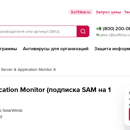
Softline.ru
Запрос цены
Те
8 (800) 200-0
Поиск
sales.r@softline.
ограммы
Антивирусы для организаций
Защита информ
 Server & Application Monitor 6
cation Monitor (подписка SAM на 1
р SolarWinds
ку