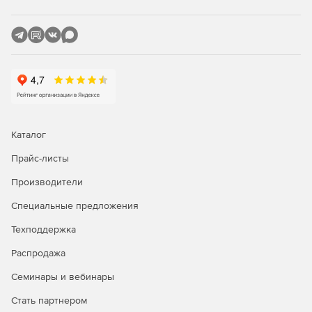
Business Suite.
Анализ истории данных. Database Performance
Analyzer отслеживает историю времени отклика и
статистику сервера, используя архивные данные. Это
позволяет специалистам понимать, почему SQL-
сервер работает недостаточно эффективно в
настоящем времени. Удобные графические отчеты
адресуются любым специалистам – администраторам,
менеджерам и разработчикам баз данных – и
Каталог
отражают ключевые тренды и механизмы в истории
изменения серверной производительности.
Прайс-листы
Производители
Другие преимущества:
Специальные предложения
Техподдержка
Отображение задержек во времени ответа на
Распродажа
текущий период, а также за недели и месяцы.
Семинары и вебинары
Проактивное уведомление администраторов о
проблемах по электронной почте или через SNMP-
Стать партнером