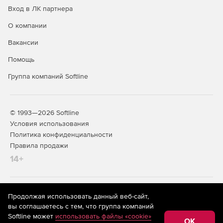
ловушку.
Вход в ЛК партнера
Автоматическая подготовка графических отчетов по
О компании
расписанию и рассылка на электронную почту.
Вакансии
Поддержка браузеров Internet Explore, Mozilla Firefox и
Помощь
Google Chrome.
Группа компаний Softline
Работа на любом сервере Windows, Linux или UNIX с
поддержкой Java JRE 1.5 или выше.
Менее 1% нагрузки на отслеживаемые серверы
© 1993—2026 Softline
благодаря безагентской архитектуре.
Условия использования
Политика конфиденциальности
Правила продажи
14+
На информационном ресурсе store.softline.ru применяются
Продолжая использовать данный веб-сайт,
рекомендательные технологии
(информационные технологии
вы соглашаетесь с тем, что группа компаний
предоставления информации на основе сбора,
Softline может
использовать файлы «cookie»
систематизации и анализа сведений, относящихся к
OK