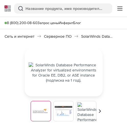
Softline
Поиск
Ме
8 (800) 200-08-60
Запрос цены
Инферит
Блог
Сеть и интернет
Серверное ПО
SolarWinds Database Performance Analyzer for Oracle 10
Вперед