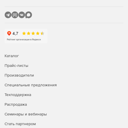
Увеличение мощности Microsoft WSUS. SolarWinds
Patch Manager работает с Microsoft WSUS и расширяет
возможности данного продукта благодаря
динамическому управлению патчами, мгновенному
применению обновлений, планированию
автоматических перезагрузок систем, формированию
отчетов, полному учету активов и т. п.
Мастер создания пользовательских пакетов патчей. В
Каталог
решении есть инструмент, позволяющий легко
создавать пользовательские пакеты патчей для
Прайс-листы
любых приложений без использования Microsoft
Производители
SCUP или сложных скриптов. Благодаря SolarWinds
Patch Manager можно развертывать любые пакеты
Специальные предложения
MSI, MSP или EXE посредством Microsoft WSUS или
SCCM.
Техподдержка
Распродажа
Поддержка патчей для приложений:
Семинары и вебинары
Стать партнером