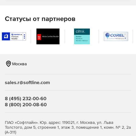
затем могут быть быстро развернуты с помощью
Microsoft WSUS или Microsoft SCCM.
Статусы от партнеров
Расширение возможностей Microsoft SCCM. Продукт
увеличивает функционал Microsoft SCCM за счет
предварительно настроенных и протестированных
обновлений для сторонних программ, а также
множества дополнительных инструментов.
Генерация отчетов. Мощные опции отчетности
Москва
помогают легко определять текущий статус патчей и
демонстрировать аудиторам, что системы,
использующие патчи, соответствуют требованиям и
sales.r@softline.com
стандартам – а также обнаруживать те, которые не
соответствуют.
8 (495) 232-00-60
Интуитивный web-интерфейс. Интерфейс
8 (800) 200-08-60
пользователя позволяет просматривать важные
данные об управлении патчами: например, последние
примененные патчи, топ-10 недостающих патчей,
ПАО «Софтлайн». Юр. адрес: 119021, г. Москва, ул. Льва
общее состояние среды на базе того, какие патчи
Толстого, дом 5, строение 1, этаж 3, помещение 1, комн. № 2, 2а
были установлены.
(А-311)