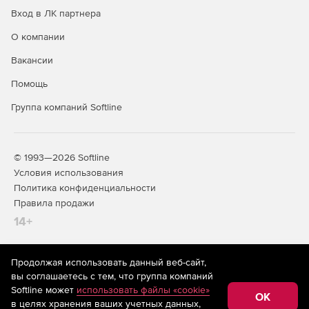
Adobe Acrobat Professional.
Вход в ЛК партнера
Adobe Acrobat Standard.
О компании
Adobe Air.
Вакансии
Помощь
Adobe Reader.
Группа компаний Softline
Adobe Shockwave.
Adobe Flash.
© 1993—2026 Softline
Apple iTunes.
Условия использования
Политика конфиденциальности
Google Chrome.
Правила продажи
14+
Mozilla Firefox.
Mozilla Thunderbird.
Продолжая использовать данный веб-сайт,
На информационном ресурсе store.softline.ru применяются
вы соглашаетесь с тем, что группа компаний
Opera.
рекомендательные технологии
(информационные технологии
Softline может
использовать файлы «cookie»
предоставления информации на основе сбора,
OK
в целях хранения ваших учетных данных,
систематизации и анализа сведений, относящихся к
Oracle/Sun Java Runtime Environment.