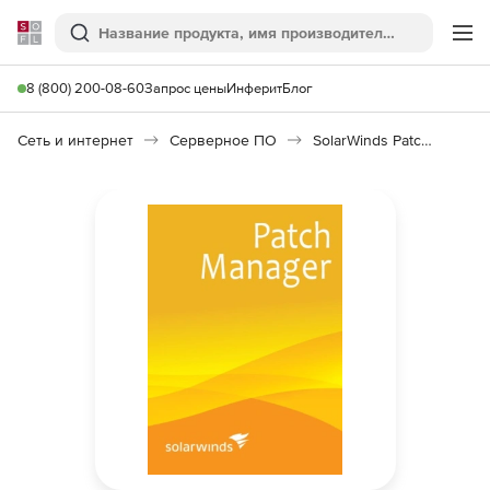
Softline
Поиск
Ме
8 (800) 200-08-60
Запрос цены
Инферит
Блог
Сеть и интернет
Серверное ПО
SolarWinds Patch Manager