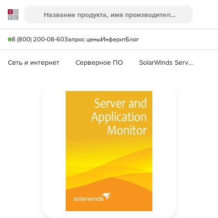
Softline
Поиск
Ме
8 (800) 200-08-60
Запрос цены
Инферит
Блог
Сеть и интернет
Серверное ПО
SolarWinds Server & Application Monitor 6