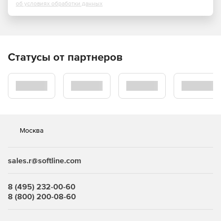
об условиях обработки данных
Расширенный мониторинг пользовательских
приложений и сценариев. Инструмент выполняет
проверку компонентов сервисов, процессов, портов,
скриптов, WMI-счетчиков производительности и
сценариев сторонних инструментов мониторинга с
Статусы от партнеров
открытым исходным кодом, таких, например, как
Nagios.
Масштабируемость корпоративного уровня. Продукты
SolarWinds могут использоваться организациями
любых масштабов деятельности, и инструмент
SolarWinds Server & Application Monitor способен
Москва
функционировать в среде с несколькими тысячами
конечных точек. Это выгодно для тех компаний,
которые стремятся сократить затраты на ПО,
sales.r@softline.com
оборудование и рабочую силу за счет
консолидированной среды мониторинга.
8 (495) 232-00-60
Интуитивный web-интерфейс LUCID. Система
8 (800) 200-08-60
позволяет администраторами сети быстро
обнаруживать источники проблем с быстродействием