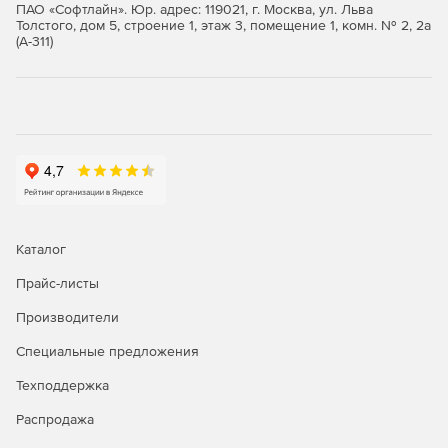
благодаря интегрированному интерфейсу LUCID
ПАО «Софтлайн». Юр. адрес: 119021, г. Москва, ул. Льва
(Logical, Useable, Customizable, Interactive, Drill-down).
Толстого, дом 5, строение 1, этаж 3, помещение 1, комн. № 2, 2а
(А-311)
Простое развертывание менее чем за час. SolarWinds
Server & Application Monitor отличается простотой в
установке, использовании и управлении. Благодаря
автоматическому обнаружению сетевых приложений
и серверов запуск процедуры мониторинга может
начинаться за считанные минуты.
Каталог
Прайс-листы
Производители
Специальные предложения
Техподдержка
Распродажа