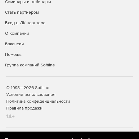
Семинары и вебинары
Стать партнером
Вход в ЛК партнера
О компании
Вакансии
Помощь
Группа компаний Softline
© 1993—2026 Softline
Условия использования
Политика конфиденциальности
Правила продажи
14+
На информационном ресурсе store.softline.ru применяются