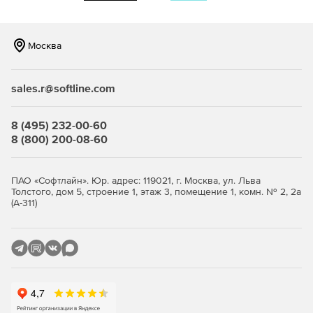
изменений на разных сетевых устройствах.
Генерация отчетов. Встроенные средства отчетности
Москва
для генерации и просмотра отчетов по портам, MAC,
ARP и версиям.
sales.r@softline.com
Поддержка оборудования разных производителей.
Поддержка устройств от ведущих компаний в отрасли.
8 (495) 232-00-60
Автоматические уведомления об изменениях.
8 (800) 200-08-60
Оповещение администраторов при изменении
конфигураций на сетевом оборудовании.
ПАО «Софтлайн». Юр. адрес: 119021, г. Москва, ул. Льва
Сравнение конфигураций. Сопоставление
Толстого, дом 5, строение 1, этаж 3, помещение 1, комн. № 2, 2а
(А-311)
конфигураций двух сетевых устройств, сравнение
текущей конфигурации оборудования с его
начальным состоянием.