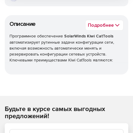
Описание
Подробнее
Программное обеспечение
SolarWinds Kiwi CatTools
автоматизирует рутинные задачи конфигурации сети,
включая возможность автоматически менять и
резервировать конфигурации сетевых устройств.
Ключевыми преимуществами Kiwi CatTools являются:
Более эффективная работа за счет автоматизации
процессов резервного копирования и
распространения изменений конфигураций на
множество устройств одновременно.
Будьте в курсе самых выгодных
Высокая управляемость благодаря созданию
расписания для изменения конфигураций сетевых
предложений!
устройств.
Всеобъемлющая безопасность, достигаемая путем