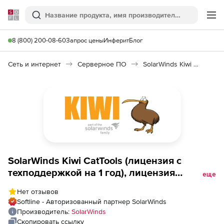
Softline
Поиск
Ме
8 (800) 200-08-60
Запрос цены
Инферит
Блог
Сеть и интернет
Серверное ПО
SolarWinds Kiwi CatTools 3
SolarWinds Kiwi CatTools (лицензия с
техподдержкой на 1 год), лицензия
еще
Enterprise (Global)
Нет отзывов
Softline - Авторизованный партнер SolarWinds
Производитель:
SolarWinds
Скопировать ссылку