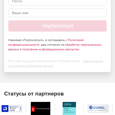
оповещения администраторов об изменениях в
сетевом оборудовании.
Возможность быстро отменить изменения
конфигурации при необходимости.
ПОДПИСАТЬСЯ
Основные характеристики SolarWinds Kiwi CatTools:
Нажимая «Подписаться», я соглашаюсь с
Политикой
конфиденциальности
, даю согласие на
обработку персональных
данных
и
получение информационных рассылок
.
Резервное копирование конфигураций устройств.
Создание расписания для автоматического
Этот сайт защищен SmartCaptcha от Yandex Cloud -
резервирования конфигураций маршрутизаторов,
Уведомление
об условиях обработки данных
коммутаторов, межсетевых экранов и других
устройств сети.
Управление историей конфигураций и отмена
изменений. Ведение полной истории конфигураций,
позволяющее мгновенно отменять внесенные в них
Статусы от партнеров
изменения.
Выполнение изменений в пакетном режиме.
Возможность запускать множество одновременных