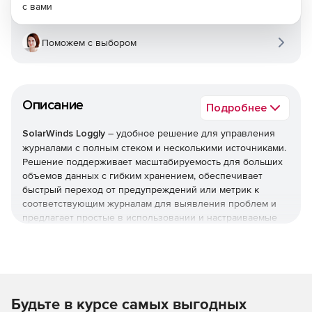
с вами
Поможем с выбором
Описание
Подробнее
SolarWinds Loggly
– удобное решение для управления
журналами с полным стеком и несколькими источниками.
Решение поддерживает масштабируемость для больших
объемов данных с гибким хранением, обеспечивает
быстрый переход от предупреждений или метрик к
соответствующим журналам для выявления проблем и
предлагает простые в использовании и настраиваемые
информационныемпанели и инструменты визуализации
для ссотрудничества с заинтересованными сторонами.
Основные возможности:
Будьте в курсе самых выгодных
Быстрая диагностика через стек, чтобы уменьшить