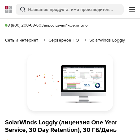
Softline
Поиск
Ме
8 (800) 200-08-60
Запрос цены
Инферит
Блог
Сеть и интернет
Серверное ПО
SolarWinds Loggly
SolarWinds Loggly (лицензия One Year
Service, 30 Day Retention), 30 ГБ/День