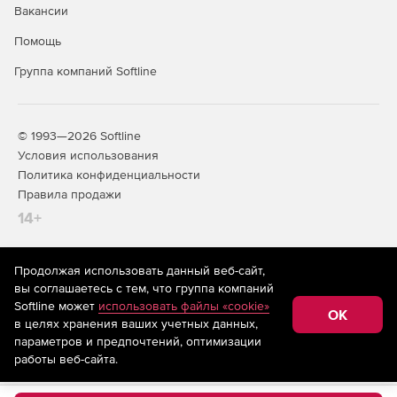
Вакансии
Помощь
Группа компаний Softline
© 1993—2026 Softline
Условия использования
Политика конфиденциальности
Правила продажи
14+
Продолжая использовать данный веб-сайт,
На информационном ресурсе store.softline.ru применяются
вы соглашаетесь с тем, что группа компаний
рекомендательные технологии
(информационные технологии
Softline может
использовать файлы «cookie»
предоставления информации на основе сбора,
OK
в целях хранения ваших учетных данных,
систематизации и анализа сведений, относящихся к
предпочтениям пользователей сети «Интернет»,
параметров и предпочтений, оптимизации
находящихся на территории Российской Федерации)
работы веб-сайта.