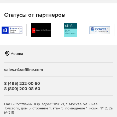
Анализ доступа пользователей к службам и файловым
серверам с возможностью просмотра
Статусы от партнеров
привилегированных учетных записей и членства в
группах из Active Directory и файловых серверов.
Генерация пользовательских отчетов.
Предоставление права доступа к данным
непосредственно владельцам данных, а не
Москва
администратору с помощью веб-портала
самообслуживания.
sales.r@softline.com
8 (495) 232-00-60
8 (800) 200-08-60
ПАО «Софтлайн». Юр. адрес: 119021, г. Москва, ул. Льва
Толстого, дом 5, строение 1, этаж 3, помещение 1, комн. № 2, 2а
(А-311)