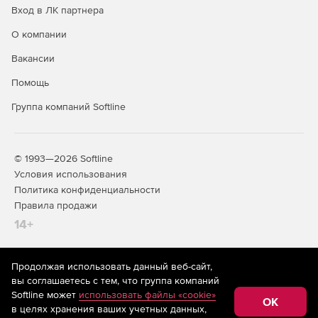
Вход в ЛК партнера
О компании
Вакансии
Помощь
Группа компаний Softline
© 1993—2026 Softline
Условия использования
Политика конфиденциальности
Правила продажи
14+
Продолжая использовать данный веб-сайт,
На информационном ресурсе store.softline.ru применяются
вы соглашаетесь с тем, что группа компаний
рекомендательные технологии
(информационные технологии
Softline может
использовать файлы «cookie»
предоставления информации на основе сбора,
OK
в целях хранения ваших учетных данных,
систематизации и анализа сведений, относящихся к