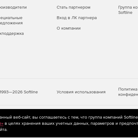
оизводители
Стать партнером
Группа к
Softline
пециальные
Вход в ЛК партнера
редложения
О компании
хподдержка
Политика
Условия использования
1993—2026 Softline
конфиден
яются
рекомендательные технологии
(информационные технологии п
ный веб-сайт, вы соглашаетесь с тем, что группа компаний Softlin
предпочтениям пользователей сети «Интернет», находящихся на те
e»
в целях хранения ваших учетных данных, параметров и предпочт
йта.