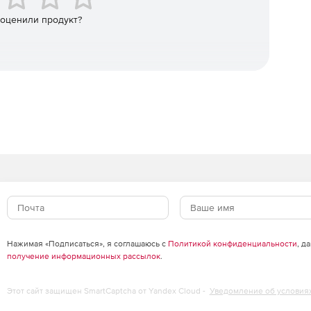
 оценили продукт?
Нажимая «Подписаться», я соглашаюсь с
Политикой конфиденциальности
, д
получение информационных рассылок
.
Этот сайт защищен SmartCaptcha от Yandex Cloud -
Уведомление об условия