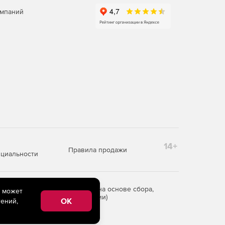
омпаний
14+
Правила продажи
циальности
редоставления информации на основе сбора,
e может
рритории Российской Федерации)
OK
ений,