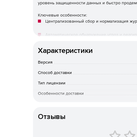
уровень защищенности данных и быстро продем
Ключевые особенности:
Централизованный сбор и нормализация жур
Автоматическое обнаружение угроз и реагир
Интегрированные инструменты отчетности о 
Характеристики
Интуитивно понятная панель управления и п
Версия
Способ доставки
Встроенный мониторинг целостности файлов
Тип лицензии
Простое и доступное лицензирование
Особенности доставки
Артикул
Отзывы