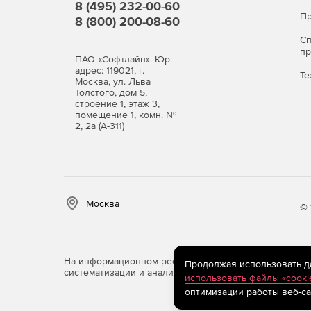
8 (495) 232-00-60
Пр
8 (800) 200-08-60
С
п
ПАО «Софтлайн». Юр.
адрес: 119021, г.
Те
Москва, ул. Льва
Толстого, дом 5,
строение 1, этаж 3,
помещение 1, комн. №
2, 2а (А-311)
Москва
© 
На информационном ресурсе store.softline.ru примен
Продолжая использовать дан
систематизации и анализа сведений, относящихся к 
использовать файлы «cooki
оптимизации работы веб-са