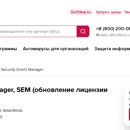
Softline.ru
Запрос цены
Те
8 (800) 200-0
Поиск
sales.r@softline.
ограммы
Антивирусы для организаций
Защита информ
 Security Event Manager
nager, SEM (обновление лицензии
р SolarWinds
ку