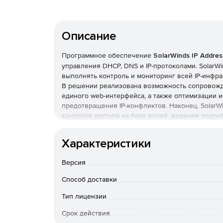
Описание
Программное обеспечение
SolarWinds IP Addre
управления DHCP, DNS и IP-протоколами. SolarW
выполнять контроль и мониторинг всей IP-инфра
В решении реализована возможность сопровожде
единого web-интерфейса, а также оптимизации и
предотвращения IP-конфликтов. Наконец, SolarW
контроля доступа на базе ролей, ведения подро
Ключевые особенности SolarWinds IP Address 
Характеристики
Централизованное управление IP-адресами, м
Версия
Manager помогает эффективно и легко управ
единого web-интерфейса.
Способ доставки
Интегрированный менеджмент и мониторинг 
Тип лицензии
централизованного контроля серверов Micros
Срок действия
ASA.