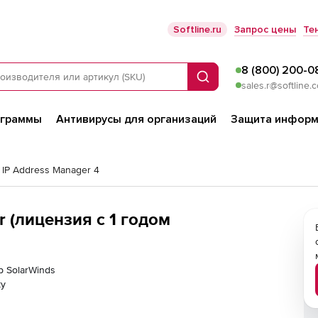
Softline.ru
Запрос цены
Те
8 (800) 200-0
Поиск
sales.r@softline.
ограммы
Антивирусы для организаций
Защита информ
 IP Address Manager 4
r (лицензия с 1 годом
р SolarWinds
ку