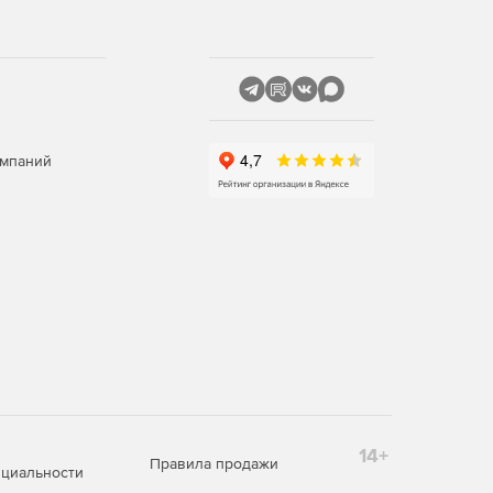
омпаний
14+
Правила продажи
циальности