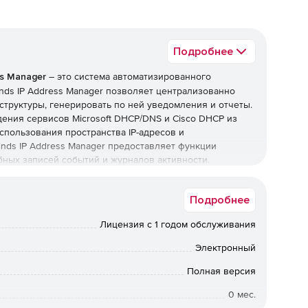
Подробнее
ss Manager
– это система автоматизированного
inds IP Address Manager позволяет централизованно
структуры, генерировать по ней уведомления и отчеты.
ния сервисов Microsoft DHCP/DNS и Cisco DHCP из
спользования пространства IP-адресов и
inds IP Address Manager предоставляет функции
бных записей событий и журналов активности.
Manager:
Подробнее
ониторинг, уведомления и отчетность. IP Address
Лицензия с 1 годом обслуживания
лять всей инфраструктурой IP-адресов из мощного и
Электронный
DHCP и DNS. Продукт предоставляет функции
Полная версия
oft DHCP и DNS, а также Cisco DHCP и устройств Cisco
0 мес.