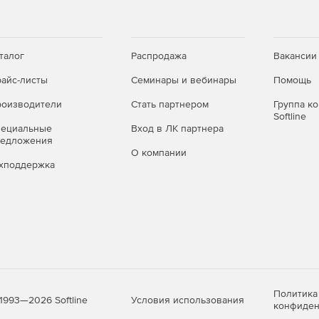
талог
Распродажа
Вакансии
айс-листы
Семинары и вебинары
Помощь
оизводители
Стать партнером
Группа к
Softline
пециальные
Вход в ЛК партнера
редложения
О компании
хподдержка
Политика
Условия использования
1993—2026 Softline
конфиден