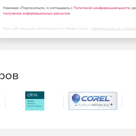
Нажимая «Подписаться», я соглашаюсь с
Политикой конфиденциальности
, д
получение информационных рассылок
.
Этот сайт защищен SmartCaptcha от Yandex Cloud -
Уведомление об условия
еров