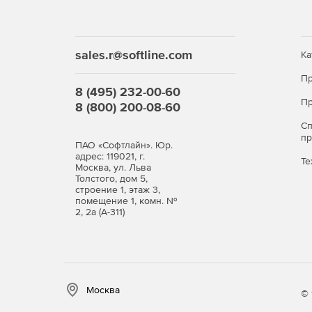
sales.r@softline.com
Ка
Пр
8 (495) 232-00-60
Пр
8 (800) 200-08-60
С
п
ПАО «Софтлайн». Юр.
адрес: 119021, г.
Те
Москва, ул. Льва
Толстого, дом 5,
строение 1, этаж 3,
помещение 1, комн. №
2, 2а (А-311)
Москва
© 