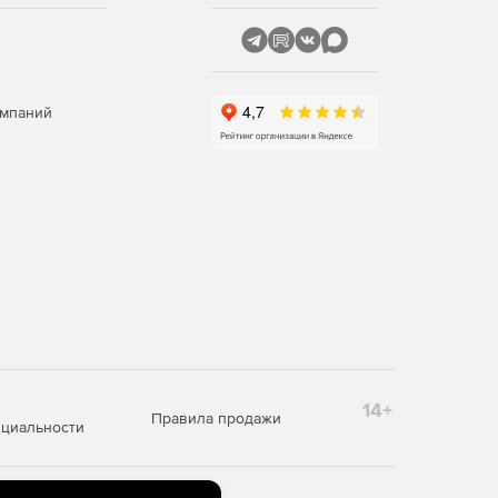
омпаний
14+
Правила продажи
циальности