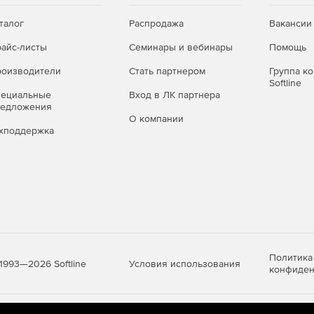
талог
Распродажа
Вакансии
айс-листы
Семинары и вебинары
Помощь
оизводители
Стать партнером
Группа к
Softline
пециальные
Вход в ЛК партнера
редложения
О компании
хподдержка
Политика
Условия использования
1993—2026 Softline
конфиден