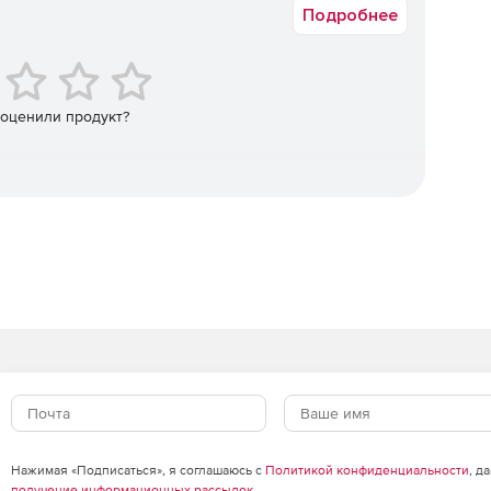
Подробнее
службы, PowerShell, подключения Dial-up,Windows
agios, BMC Performance Manager Portal, Microsoft System
 оценили продукт?
0, TN5250, Citrix, HP iLO.
emedy Service Desk.
hange Orders.
t ActiveSync, BlackBerry Enterprise Server, System
 Microsoft DNS, Ping Response Monitor.
Нажимая «Подписаться», я соглашаюсь с
Политикой конфиденциальности
, д
получение информационных рассылок
.