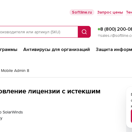
Softline.ru
Запрос цены
Те
8 (800) 200-0
Поиск
sales.r@softline.
ограммы
Антивирусы для организаций
Защита информ
 Mobile Admin 8
новление лицензии с истекшим
р SolarWinds
ку