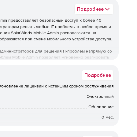
Подробнее
dmin
предоставляет безопасный доступ к более 40
страторам решать любые IT-проблемы в любое время и
ения SolarWinds Mobile Admin располагаются на
тображаются при смене мобильного устройства доступа.
 администраторов для решения IT-проблем напрямую со
облем Mobile Admin позволяет мгновенно реагировать
 – без необходимости садиться за офисный компьютер
Подробнее
бильного устройства такие системы, как:
Обновление лицензии с истекшим сроком обслуживания
 Uptime.
Электронный
ent и Microsoft Hyper-V.
Обновление
0 мес.
antec NetBackup.
от 2 до 4
тий, локальные пользователи и группы, обозреватель
ные задачи, общие папки, сервисы, системная