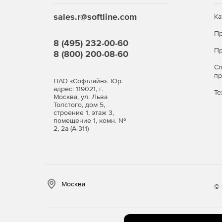
Интеграция с Active Directory.
sales.r@softline.com
Ка
Пр
8 (495) 232-00-60
Пр
8 (800) 200-08-60
С
п
ПАО «Софтлайн». Юр.
адрес: 119021, г.
Те
Москва, ул. Льва
Толстого, дом 5,
строение 1, этаж 3,
помещение 1, комн. №
2, 2а (А-311)
Москва
© 