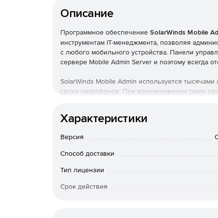
Описание
Программное обеспечение
SolarWinds Mobile A
инструментам IT-менеджмента, позволяя админи
с любого мобильного устройства. Панели управл
сервере Mobile Admin Server и поэтому всегда о
SolarWinds Mobile Admin используется тысячами
своих смартфонов. При возникновении таких пр
на них – определять причину и принимать меры
для подключения к корпоративной сети.
Характеристики
SolarWinds Mobile Admin делает доступными с мо
Версия
Почта: Microsoft Exchange, Lotus Domino, Email
Способ доставки
Виртуализация: VMware Infrastructure Managem
Тип лицензии
Срок действия
Резервирование: Symantec Backup Exec и Sym
К-во пользователей
Windows: Command Prompt, отображение собы
файлов, принтеры, перезапуск, запланирован