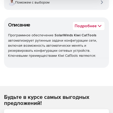
Поможем с выбором
Описание
Подробнее
Программное обеспечение
SolarWinds Kiwi CatTools
автоматизирует рутинные задачи конфигурации сети,
включая возможность автоматически менять и
резервировать конфигурации сетевых устройств.
Ключевыми преимуществами Kiwi CatTools являются:
Более эффективная работа за счет автоматизации
процессов резервного копирования и
распространения изменений конфигураций на
множество устройств одновременно.
Будьте в курсе самых выгодных
Высокая управляемость благодаря созданию
расписания для изменения конфигураций сетевых
предложений!
устройств.