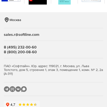
Возможность запускать множество одновременных
изменений на разных сетевых устройствах.
Генерация отчетов. Встроенные средства отчетности
Москва
для генерации и просмотра отчетов по портам, MAC,
ARP и версиям.
sales.r@softline.com
Поддержка оборудования разных производителей.
Поддержка устройств от ведущих компаний в отрасли.
8 (495) 232-00-60
Автоматические уведомления об изменениях.
8 (800) 200-08-60
Оповещение администраторов при изменении
конфигураций на сетевом оборудовании.
ПАО «Софтлайн». Юр. адрес: 119021, г. Москва, ул. Льва
Сравнение конфигураций. Сопоставление
Толстого, дом 5, строение 1, этаж 3, помещение 1, комн. № 2, 2а
(А-311)
конфигураций двух сетевых устройств, сравнение
текущей конфигурации оборудования с его
начальным состоянием.