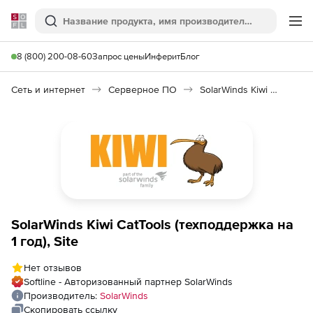
Softline
Поиск
Ме
8 (800) 200-08-60
Запрос цены
Инферит
Блог
Сеть и интернет
Серверное ПО
SolarWinds Kiwi CatTools 3
SolarWinds Kiwi CatTools (техподдержка на
1 год), Site
Нет отзывов
Softline - Авторизованный партнер SolarWinds
Производитель:
SolarWinds
Скопировать ссылку