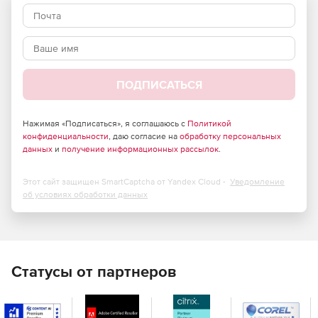
Всеобъемлющая безопасность, достигаемая путем
оповещения администраторов об изменениях в
сетевом оборудовании.
Возможность быстро отменить изменения
конфигурации при необходимости.
ПОДПИСАТЬСЯ
Основные характеристики SolarWinds Kiwi CatTools:
Нажимая «Подписаться», я соглашаюсь с
Политикой
конфиденциальности
, даю согласие на
обработку персональных
данных
и
получение информационных рассылок
.
Резервное копирование конфигураций устройств.
Создание расписания для автоматического
Этот сайт защищен SmartCaptcha от Yandex Cloud -
резервирования конфигураций маршрутизаторов,
Уведомление
об условиях обработки данных
коммутаторов, межсетевых экранов и других
устройств сети.
Управление историей конфигураций и отмена
изменений. Ведение полной истории конфигураций,
позволяющее мгновенно отменять внесенные в них
Статусы от партнеров
изменения.
Выполнение изменений в пакетном режиме.