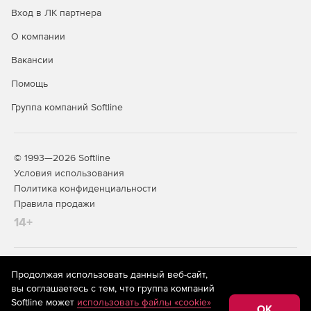
Менее 1% нагрузки на отслеживаемые серверы
Вход в ЛК партнера
благодаря безагентской архитектуре.
О компании
Вакансии
Помощь
Группа компаний Softline
© 1993—2026 Softline
Условия использования
Политика конфиденциальности
Правила продажи
14+
На информационном ресурсе store.softline.ru применяются
Продолжая использовать данный веб-сайт,
рекомендательные технологии
(информационные технологии
вы соглашаетесь с тем, что группа компаний
предоставления информации на основе сбора,
Softline может
использовать файлы «cookie»
систематизации и анализа сведений, относящихся к
OK