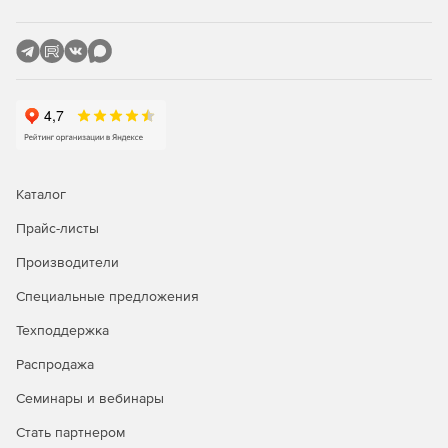
менеджерам и разработчикам баз данных – и
отражают ключевые тренды и механизмы в истории
изменения серверной производительности.
Другие преимущества:
Отображение задержек во времени ответа на
текущий период, а также за недели и месяцы.
Каталог
Проактивное уведомление администраторов о
проблемах по электронной почте или через SNMP-
Прайс-листы
ловушку.
Производители
Автоматическая подготовка графических отчетов по
расписанию и рассылка на электронную почту.
Специальные предложения
Техподдержка
Поддержка браузеров Internet Explore, Mozilla Firefox и
Google Chrome.
Распродажа
Работа на любом сервере Windows, Linux или UNIX с
Семинары и вебинары
поддержкой Java JRE 1.5 или выше.
Стать партнером