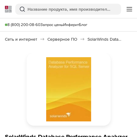
Softline
Поиск
Ме
8 (800) 200-08-60
Запрос цены
Инферит
Блог
Сеть и интернет
Серверное ПО
SolarWinds Database Performance Analyzer for SQL Server 10
SolarWinds Database Performance Analyzer