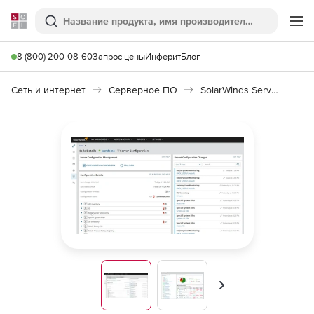
Softline
Поиск
Ме
8 (800) 200-08-60
Запрос цены
Инферит
Блог
Сеть и интернет
Серверное ПО
SolarWinds Server Configuration Monitor
Вперед