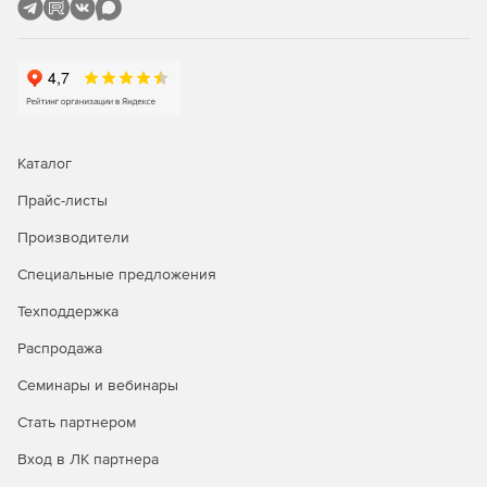
существующем сервере, дата-центре или частном
облаке, интеграция в Active Directory или LDAP.
Интеграция с файловыми хранилищами для
предоставления доступа к текущим папкам/файлам,
интеграция с внешними базами данных (например,
SQL Server или MySQL), поддержка географически
распределенных сред. Мониторинг с помощью
SolarWinds Log and Event Manager (приобретается
Каталог
отдельно) или стороннего продукта. Горизонтальное
Прайс-листы
масштабирование для балансировки нагрузки и
высокой доступности; развертывание на физических
Производители
и виртуальных машинах. Интеграция с
существующими антивирусами, средствами
Специальные предложения
предотвращения утечек данных и инструментами
Техподдержка
шифрования.
Распродажа
Serv-U Gateway для демилитаризованной зоны
(дополнительный модуль).
Безопасное завершение
Семинары и вебинары
всех входящих подключений в ДМЗ; предотвращение
Стать партнером
хранения и шифрования данных в ДМЗ, а также
открытия любого соединения из Интернета или ДМЗ
Вход в ЛК партнера
во внутреннюю сеть (Serv-U MFT Server подключается