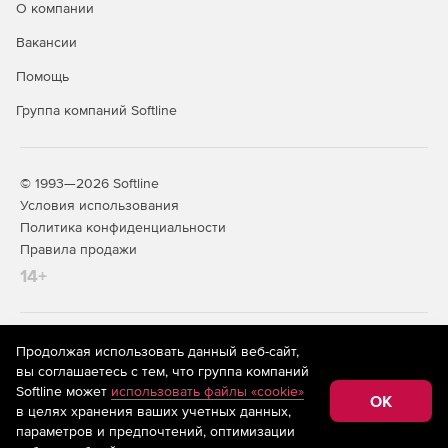
к Serv-U Gateway, а не наоборот). Отсутствие
О компании
необходимости в отдельной конфигурации: Serv-U
Gateway настраивается из Serv-U MFT Server.
Вакансии
Развертывание на Windows или Linux, включая
Помощь
случаи, когда Serv-U MFT Server находится на другой
ОС.
Группа компаний Softline
© 1993—2026 Softline
Условия использования
Политика конфиденциальности
Правила продажи
14+
На информационном ресурсе store.softline.ru применяются
Продолжая использовать данный веб-сайт,
рекомендательные технологии
(информационные технологии
вы соглашаетесь с тем, что группа компаний
предоставления информации на основе сбора,
Softline может
использовать файлы «cookie»
систематизации и анализа сведений, относящихся к
OK
в целях хранения ваших учетных данных,
предпочтениям пользователей сети «Интернет»,
находящихся на территории Российской Федерации)
параметров и предпочтений, оптимизации