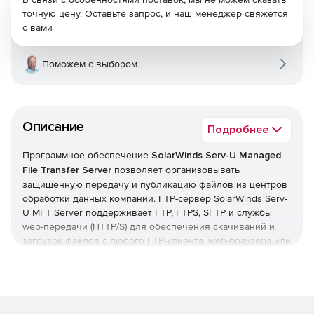
точную цену. Оставьте запрос, и наш менеджер свяжется
с вами
Поможем с выбором
Описание
Подробнее
Программное обеспечение
SolarWinds Serv-U Managed
File Transfer Server
позволяет организовывать
защищенную передачу и публикацию файлов из центров
обработки данных компании. FTP-сервер SolarWinds Serv-
U MFT Server поддерживает FTP, FTPS, SFTP и службы
web-передачи (HTTP/S) для обеспечения скачиваний и
загрузок файлов с любого FTP-клиента, web-браузера или
мобильного устройства с интернет-доступом.
Кроме того, SolarWinds Serv-U MFT Server включает в
себя дополнительный интерфейс для публикации
файлов, которые позволяет сотрудникам безопасно