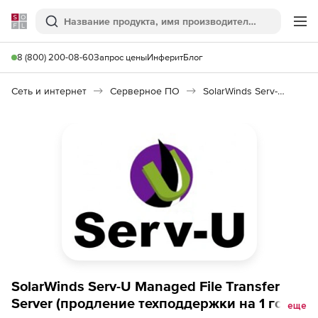
Softline
Поиск
Ме
8 (800) 200-08-60
Запрос цены
Инферит
Блог
Сеть и интернет
Серверное ПО
SolarWinds Serv-U Managed File Transfer Server 15
SolarWinds Serv-U Managed File Transfer
Server (продление техподдержки на 1 год),
еще