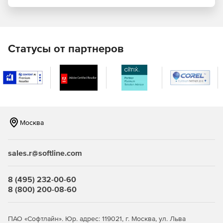
Расширенный мониторинг пользовательских
приложений и сценариев. Инструмент выполняет
проверку компонентов сервисов, процессов, портов,
скриптов, WMI-счетчиков производительности и
сценариев сторонних инструментов мониторинга с
Статусы от партнеров
открытым исходным кодом, таких, например, как
Nagios.
Масштабируемость корпоративного уровня. Продукты
SolarWinds могут использоваться организациями
любых масштабов деятельности, и инструмент
SolarWinds Server & Application Monitor способен
Москва
функционировать в среде с несколькими тысячами
конечных точек. Это выгодно для тех компаний,
которые стремятся сократить затраты на ПО,
sales.r@softline.com
оборудование и рабочую силу за счет
консолидированной среды мониторинга.
8 (495) 232-00-60
Интуитивный web-интерфейс LUCID. Система
8 (800) 200-08-60
позволяет администраторами сети быстро
обнаруживать источники проблем с быстродействием
благодаря интегрированному интерфейсу LUCID
ПАО «Софтлайн». Юр. адрес: 119021, г. Москва, ул. Льва