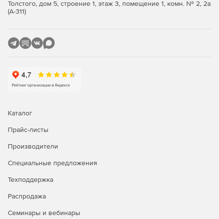
(Logical, Useable, Customizable, Interactive, Drill-down).
Толстого, дом 5, строение 1, этаж 3, помещение 1, комн. № 2, 2а
(А-311)
Простое развертывание менее чем за час. SolarWinds
Server & Application Monitor отличается простотой в
установке, использовании и управлении. Благодаря
автоматическому обнаружению сетевых приложений
и серверов запуск процедуры мониторинга может
начинаться за считанные минуты.
Каталог
Прайс-листы
Производители
Специальные предложения
Техподдержка
Распродажа
Семинары и вебинары