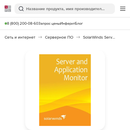
Softline
Поиск
Ме
8 (800) 200-08-60
Запрос цены
Инферит
Блог
Сеть и интернет
Серверное ПО
SolarWinds Server & Application Monitor 6