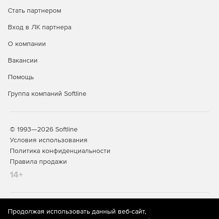
Стать партнером
Вход в ЛК партнера
О компании
Вакансии
Помощь
Группа компаний Softline
© 1993—2026 Softline
Условия использования
Политика конфиденциальности
Правила продажи
14+
На информационном ресурсе store.softline.ru применяются
Продолжая использовать данный веб-сайт,
рекомендательные технологии
(информационные технологии